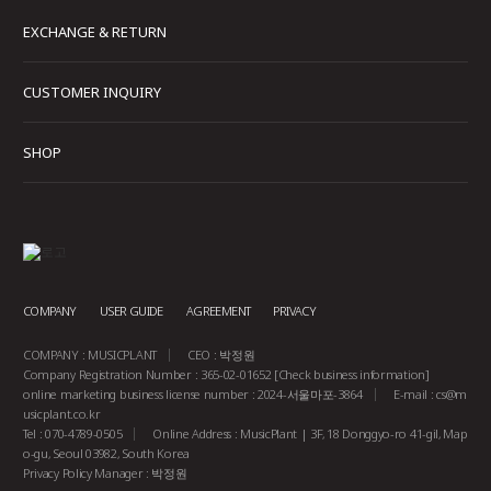
EXCHANGE & RETURN
CUSTOMER INQUIRY
SHOP
COMPANY
USER GUIDE
AGREEMENT
PRIVACY
COMPANY : MUSICPLANT
CEO : 박정원
Company Registration Number : 365-02-01652
[Check business information]
online marketing business license number : 2024-서울마포-3864
E-mail :
cs@m
usicplant.co.kr
Tel : 070-4789-0505
Online Address : MusicPlant | 3F, 18 Donggyo-ro 41-gil, Map
o-gu, Seoul 03982, South Korea
Privacy Policy Manager : 박정원