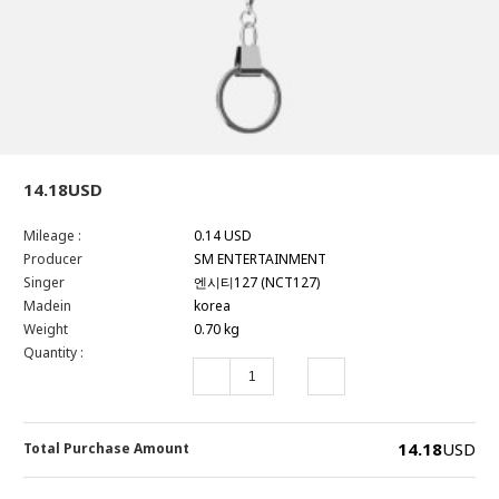
14.18USD
Mileage :
0.14 USD
Producer
SM ENTERTAINMENT
Singer
엔시티127 (NCT127)
Madein
korea
Weight
0.70 kg
Quantity :
14.18
USD
Total Purchase Amount