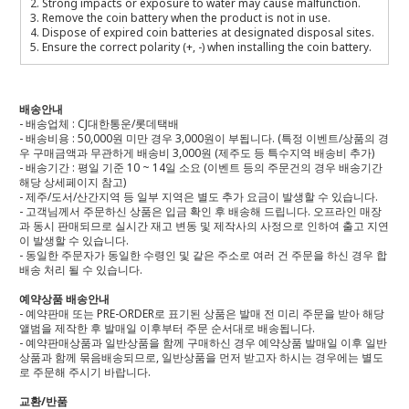
2. Strong impacts or exposure to water may cause malfunction.
3. Remove the coin battery when the product is not in use.
4. Dispose of expired coin batteries at designated disposal sites.
5. Ensure the correct polarity (+, -) when installing the coin battery.
배송안내
- 배송업체 : CJ대한통운/롯데택배
- 배송비용 : 50,000원 미만 경우 3,000원이 부됩니다. (특정 이벤트/상품의 경
우 구매금액과 무관하게 배송비 3,000원 (제주도 등 특수지역 배송비 추가)
- 배송기간 : 평일 기준 10 ~ 14일 소요 (이벤트 등의 주문건의 경우 배송기간
해당 상세페이지 참고)
- 제주/도서/산간지역 등 일부 지역은 별도 추가 요금이 발생할 수 있습니다.
- 고객님께서 주문하신 상품은 입금 확인 후 배송해 드립니다. 오프라인 매장
과 동시 판매되므로 실시간 재고 변동 및 제작사의 사정으로 인하여 출고 지연
이 발생할 수 있습니다.
- 동일한 주문자가 동일한 수령인 및 같은 주소로 여러 건 주문을 하신 경우 합
배송 처리 될 수 있습니다.
예약상품 배송안내
- 예약판매 또는 PRE-ORDER로 표기된 상품은 발매 전 미리 주문을 받아 해당
앨범을 제작한 후 발매일 이후부터 주문 순서대로 배송됩니다.
- 예약판매상품과 일반상품을 함께 구매하신 경우 예약상품 발매일 이후 일반
상품과 함께 묶음배송되므로, 일반상품을 먼저 받고자 하시는 경우에는 별도
로 주문해 주시기 바랍니다.
교환/반품