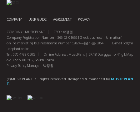
COMPANY
USER GUIDE
AGREEMENT
PRIVACY
COMPANY : MUSICPLANT
CEO : 박정원
Company Registration Number : 365-02-01652
[Check business information]
online marketing business license number : 2024-서울마포-3864
E-mail :
cs@m
usicplant.co.kr
Tel : 070-4789-0505
Online Address : MusicPlant | 3F, 18 Donggyo-ro 41-gil, Map
o-gu, Seoul 03982, South Korea
Privacy Policy Manager : 박정원
(c)MUSICPLANT. all rights reserved.
designed & managed by
MUSICPLAN
T.