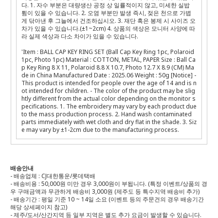
다. 1. 자수 부분은 대량생산 공정 상 일률적이지 않고, 미세한 실밥
튐이 있을 수 있습니다. 2. 오염 부분만 발생 즉시, 젖은 천으로 가볍
게 닦아낸 후 그늘에서 건조하십시오. 3. 재단 혹은 봉제 시 사이즈 오
차가 있을 수 있습니다.(±1~2cm) 4. 상품의 색상은 모니터 사양에 따
라 실제 색상과 다소 차이가 있을 수 있습니다.
'Item : BALL CAP KEY RING SET (Ball Cap Key Ring 1pc, Polaroid
1pc, Photo 1pc) Material : COTTON, METAL, PAPER Size : Ball Ca
p Key Ring 8 X 11, Polaroid 8.8 X 10.7, Photo 12.7 X 8.9 (CM) Ma
de in China Manufactured Date : 2025.06 Weight : 50g [Notice] -
This product is intended for people over the age of 14 and is n
ot intended for children. - The color of the product may be slig
htly different from the actual color depending on the monitor s
pecifications. 1. The embroidery may vary by each product due
to the mass production process. 2. Hand wash contaminated
parts immediately with wet cloth and dry flat in the shade. 3. Siz
e may vary by ±1-2cm due to the manufacturing process.
배송안내
- 배송업체 : CJ대한통운/롯데택배
- 배송비용 : 50,000원 미만 경우 3,000원이 부됩니다. (특정 이벤트/상품의 경
우 구매금액과 무관하게 배송비 3,000원 (제주도 등 특수지역 배송비 추가)
- 배송기간 : 평일 기준 10 ~ 14일 소요 (이벤트 등의 주문건의 경우 배송기간
해당 상세페이지 참고)
- 제주/도서/산간지역 등 일부 지역은 별도 추가 요금이 발생할 수 있습니다.