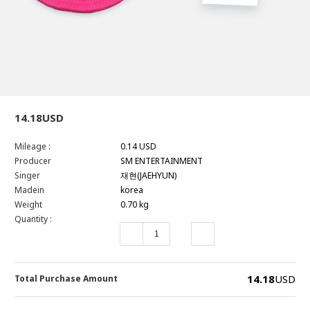
14.18USD
Mileage :
0.14 USD
Producer
SM ENTERTAINMENT
Singer
재현(JAEHYUN)
Madein
korea
Weight
0.70 kg
Quantity :
14.18
USD
Total Purchase Amount