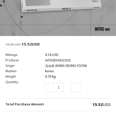
15.52USD
18.28 USD
Mileage :
0.16 USD
Producer
㈜YG엔터테인먼트
Singer
강승윤 (KANG SEUNG YOON)
Madein
korea
Weight
0.70 kg
Quantity :
15.52
USD
Total Purchase Amount