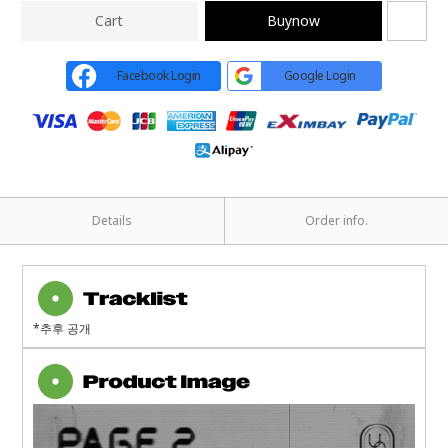
Cart
Buynow
Facebook Login
Google Login
Details
Order info.
*추후 공개