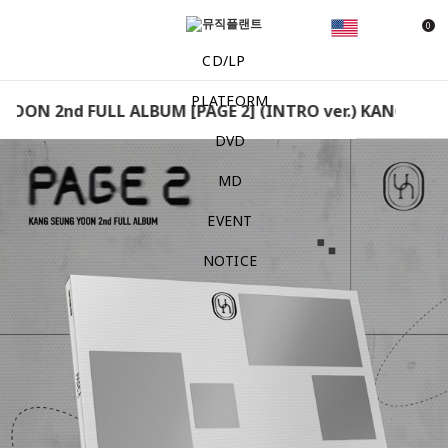
0
CD/LP
PLATFORM
ON 2nd FULL ALBUM [PAGE 2] (INTRO ver.) KANG SEUNG
DVD
MD
EVENT
NOTICE