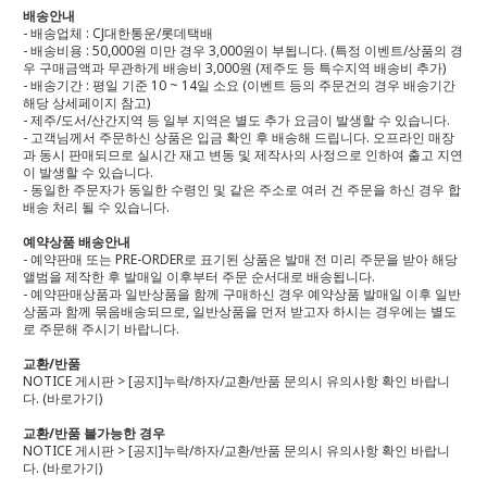
배송안내
- 배송업체 : CJ대한통운/롯데택배
- 배송비용 : 50,000원 미만 경우 3,000원이 부됩니다. (특정 이벤트/상품의 경
우 구매금액과 무관하게 배송비 3,000원 (제주도 등 특수지역 배송비 추가)
- 배송기간 : 평일 기준 10 ~ 14일 소요 (이벤트 등의 주문건의 경우 배송기간
해당 상세페이지 참고)
- 제주/도서/산간지역 등 일부 지역은 별도 추가 요금이 발생할 수 있습니다.
- 고객님께서 주문하신 상품은 입금 확인 후 배송해 드립니다. 오프라인 매장
과 동시 판매되므로 실시간 재고 변동 및 제작사의 사정으로 인하여 출고 지연
이 발생할 수 있습니다.
- 동일한 주문자가 동일한 수령인 및 같은 주소로 여러 건 주문을 하신 경우 합
배송 처리 될 수 있습니다.
예약상품 배송안내
- 예약판매 또는 PRE-ORDER로 표기된 상품은 발매 전 미리 주문을 받아 해당
앨범을 제작한 후 발매일 이후부터 주문 순서대로 배송됩니다.
- 예약판매상품과 일반상품을 함께 구매하신 경우 예약상품 발매일 이후 일반
상품과 함께 묶음배송되므로, 일반상품을 먼저 받고자 하시는 경우에는 별도
로 주문해 주시기 바랍니다.
교환/반품
NOTICE 게시판 > [공지]누락/하자/교환/반품 문의시 유의사항 확인 바랍니
다.
(바로가기)
교환/반품 불가능한 경우
NOTICE 게시판 > [공지]누락/하자/교환/반품 문의시 유의사항 확인 바랍니
다.
(바로가기)