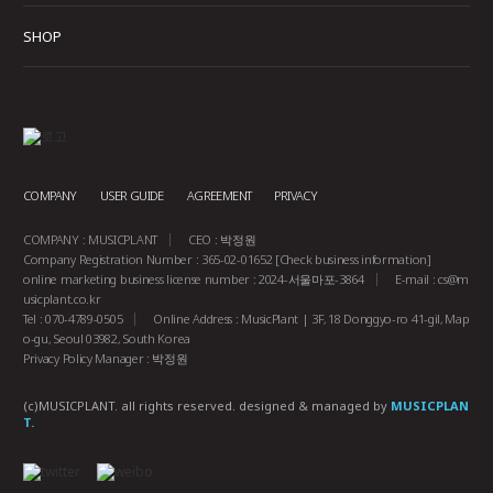
SHOP
COMPANY
USER GUIDE
AGREEMENT
PRIVACY
COMPANY : MUSICPLANT
CEO : 박정원
Company Registration Number : 365-02-01652
[Check business information]
online marketing business license number : 2024-서울마포-3864
E-mail :
cs@m
usicplant.co.kr
Tel : 070-4789-0505
Online Address : MusicPlant | 3F, 18 Donggyo-ro 41-gil, Map
o-gu, Seoul 03982, South Korea
Privacy Policy Manager : 박정원
(c)MUSICPLANT. all rights reserved.
designed & managed by
MUSICPLAN
T.