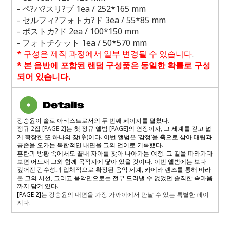
-
ペ
?
パ
?
スリ
?
ブ
1ea / 252*165 mm
-
セルフィ
?
フォトカ
?
ド
3ea / 55*85 mm
-
ポストカ
?
ド
2ea / 100*150 mm
-
フォトチケット
1ea / 50*570 mm
*
구성은 제작 과정에서 일부 변경될 수 있습니다
.
*
본 음반에 포함된 랜덤 구성품은 동일한 확률로 구성
되어 있습니다
.
강승윤이 솔로 아티스트로서의 두 번째 페이지를 펼쳤다
.
정규
2
집
[PAGE 2]
는 첫 정규 앨범
[PAGE]
의 연장이자
,
그 세계를 깊고 넓
게 확장한 또 하나의 장
(
章
)
이다
.
이번 앨범은 ‘감정’을 축으로 삼아 대립과
공존을 오가는 복합적인 내면을 그의 언어로 기록했다
.
혼란과 방황 속에서도 끝내 자아를 찾아 나아가는 여정
.
그 길을 따라가다
보면 어느새 그와 함께 목적지에 닿아 있을 것이다
.
이번 앨범에는 보다
깊어진 감수성과 입체적으로 확장된 음악 세계
,
카메라 렌즈를 통해 바라
본 그의 시선
,
그리고 음악만으로는 전부 드러낼 수 없었던 솔직한 속마음
까지 담겨 있다
.
[PAGE 2]
는 강승윤의 내면을 가장 가까이에서 만날 수 있는 특별한 페이
지다
.