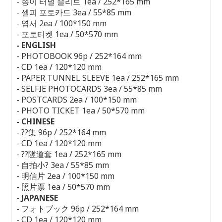
-
종이 터널 슬리브
1ea / 252*165 mm
-
셀피 포토카드
3ea / 55*85 mm
-
엽서
2ea / 100*150 mm
-
포토티켓
1ea / 50*570 mm
- ENGLISH
- PHOTOBOOK 96p / 252*164 mm
- CD 1ea / 120*120 mm
- PAPER TUNNEL SLEEVE 1ea / 252*165 mm
- SELFIE PHOTOCARDS 3ea / 55*85 mm
- POSTCARDS 2ea / 100*150 mm
- PHOTO TICKET 1ea / 50*570 mm
- CHINESE
-
??
集
96p / 252*164 mm
- CD 1ea / 120*120 mm
-
??
隧道套
1ea / 252*165 mm
-
自拍小?
3ea / 55*85 mm
-
明信片
2ea / 100*150 mm
-
照片票
1ea / 50*570 mm
- JAPANESE
-
フォトブック
96p / 252*164 mm
- CD 1ea / 120*120 mm