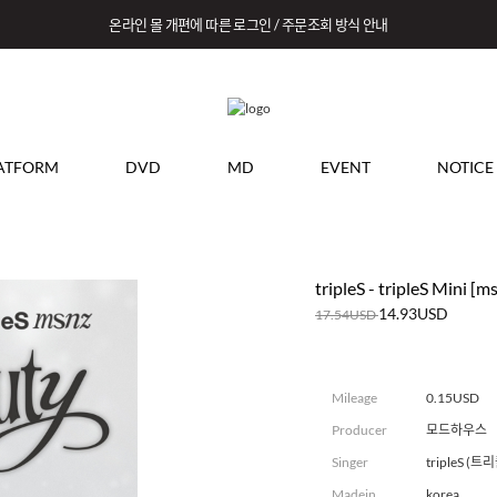
온라인 몰 개편에 따른 로그인 / 주문조회 방식 안내
ATFORM
DVD
MD
EVENT
NOTICE
tripleS - tripleS Mini [ms
14.93USD
17.54USD
Mileage
0.15USD
Producer
모드하우스
Singer
tripleS (
Madein
korea