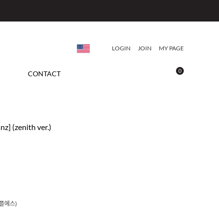
LOGIN
JOIN
MY PAGE
0
CONTACT
nz] (zenith ver.)
트리플에스)