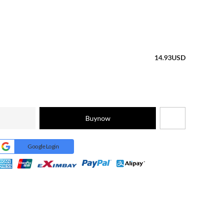
14.93
USD
Buynow
Google Login