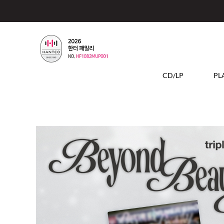
CD/LP
PL