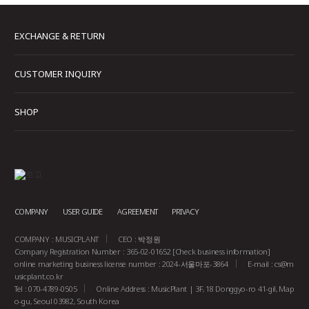
EXCHANGE & RETURN
CUSTOMER INQUIRY
SHOP
COMPANY
USER GUIDE
AGREEMENT
PRIVACY
COMPANY : MUSICPLANT
CEO : 박정원
Company Registration Number : 365-02-01652
[Check business information]
online marketing business license number : 2024-서울마포-3864
E-mail :
cs@m
usicplant.co.kr
Tel : 070-4789-0505
Online Address : MusicPlant | 3F, 18 Donggyo-ro 41-gil, Map
o-gu, Seoul 03982, South Korea