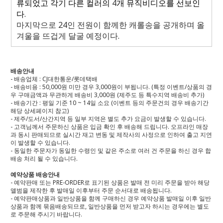
류되었고 각기 다른 컬러의
4
개 뮤직비디오를 선보인
다
.
마지막으로
24
인 전원이 함께한 캐롤송을 공개하며 올
겨울을 뜨겁게 달굴 예정이다
.
배송안내
- 배송업체 : CJ대한통운/롯데택배
- 배송비용 : 50,000원 미만 경우 3,000원이 부됩니다. (특정 이벤트/상품의 경
우 구매금액과 무관하게 배송비 3,000원 (제주도 등 특수지역 배송비 추가)
- 배송기간 : 평일 기준 10 ~ 14일 소요 (이벤트 등의 주문건의 경우 배송기간
해당 상세페이지 참고)
- 제주/도서/산간지역 등 일부 지역은 별도 추가 요금이 발생할 수 있습니다.
- 고객님께서 주문하신 상품은 입금 확인 후 배송해 드립니다. 오프라인 매장
과 동시 판매되므로 실시간 재고 변동 및 제작사의 사정으로 인하여 출고 지연
이 발생할 수 있습니다.
- 동일한 주문자가 동일한 수령인 및 같은 주소로 여러 건 주문을 하신 경우 합
배송 처리 될 수 있습니다.
예약상품 배송안내
- 예약판매 또는 PRE-ORDER로 표기된 상품은 발매 전 미리 주문을 받아 해당
앨범을 제작한 후 발매일 이후부터 주문 순서대로 배송됩니다.
- 예약판매상품과 일반상품을 함께 구매하신 경우 예약상품 발매일 이후 일반
상품과 함께 묶음배송되므로, 일반상품을 먼저 받고자 하시는 경우에는 별도
로 주문해 주시기 바랍니다.