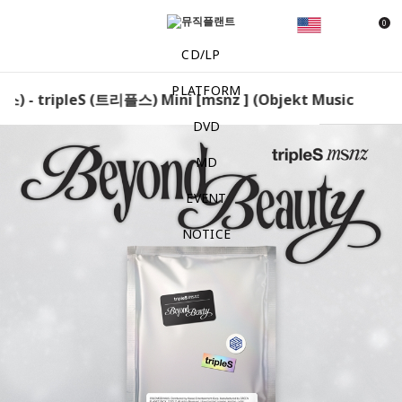
0
CD/LP
PLATFORM
) - tripleS (트리플스) Mini [msnz ] (Objekt Music Album v
DVD
MD
EVENT
NOTICE