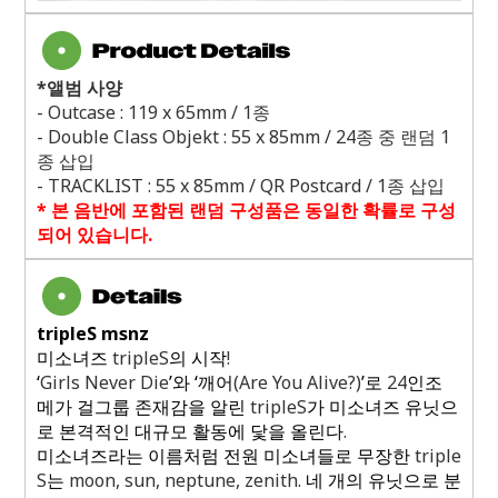
*
앨범 사양
- Outcase : 119 x 65mm / 1
종
- Double Class Objekt : 55 x 85mm / 24
종 중 랜덤
1
종 삽입
- TRACKLIST : 55 x 85mm / QR Postcard / 1
종 삽입
*
본 음반에 포함된 랜덤 구성품은 동일한 확률로 구성
되어 있습니다
.
tripleS msnz
미소녀즈
tripleS
의 시작
!
‘
Girls Never Die
’와 ‘깨어
(Are You Alive?)
’로
24
인조
메가 걸그룹 존재감을 알린
tripleS
가 미소녀즈 유닛으
로 본격적인 대규모 활동에 닻을 올린다
.
미소녀즈라는 이름처럼 전원 미소녀들로 무장한
triple
S
는
moon, sun, neptune, zenith.
네 개의 유닛으로 분