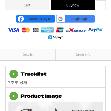
Cart
Buynow
Facebook Login
Google Login
Details
Order info.
*추후 공개