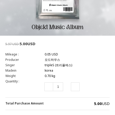
5.00USD
5.97 USD
Mileage :
0.05 USD
Producer
모드하우스
Singer
tripleS (트리플에스)
Madein
korea
Weight
0.70 kg
Quantity :
5.00
USD
Total Purchase Amount