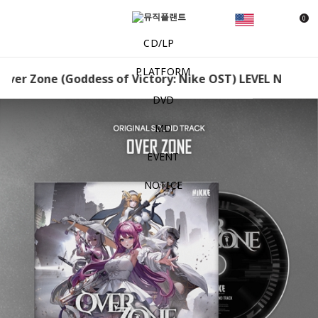
0
CD/LP
PLATFORM
Over Zone (Goddess of Victory: Nike OST) LEVEL NINE - O
DVD
MD
EVENT
NOTICE