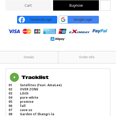
Cart
Buynow
Facebook Login
Google Login
Details
Order info.
01 Satellites (Feat. AmaLee)
02 OVER ZONE
03 Lilith
04 pure-white
05 promise
06 fall
07 save us
08 Garden of Shangri-la