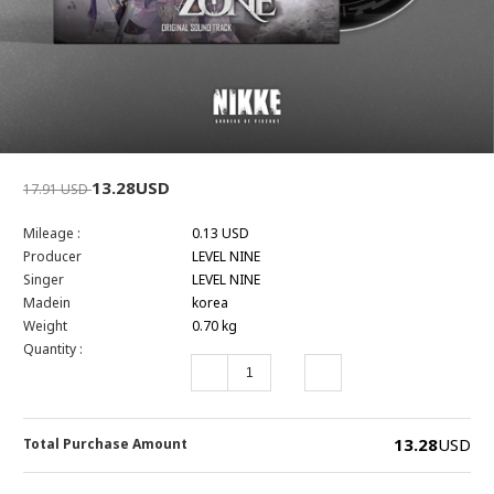
13.28USD
17.91 USD
Mileage :
0.13 USD
Producer
LEVEL NINE
Singer
LEVEL NINE
Madein
korea
Weight
0.70 kg
Quantity :
13.28
USD
Total Purchase Amount