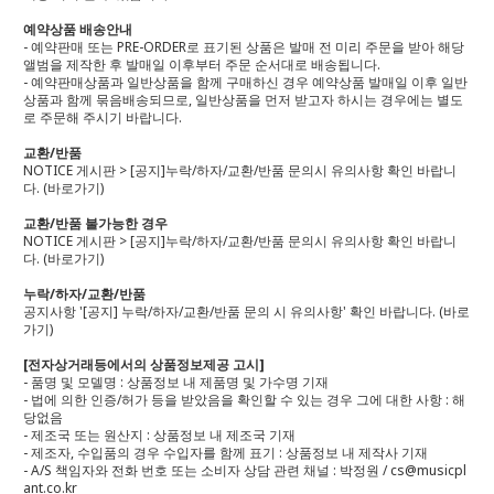
예약상품 배송안내
- 예약판매 또는 PRE-ORDER로 표기된 상품은 발매 전 미리 주문을 받아 해당
앨범을 제작한 후 발매일 이후부터 주문 순서대로 배송됩니다.
- 예약판매상품과 일반상품을 함께 구매하신 경우 예약상품 발매일 이후 일반
상품과 함께 묶음배송되므로, 일반상품을 먼저 받고자 하시는 경우에는 별도
로 주문해 주시기 바랍니다.
교환/반품
NOTICE 게시판 > [공지]누락/하자/교환/반품 문의시 유의사항 확인 바랍니
다.
(바로가기)
교환/반품 불가능한 경우
NOTICE 게시판 > [공지]누락/하자/교환/반품 문의시 유의사항 확인 바랍니
다.
(바로가기)
누락/하자/교환/반품
공지사항 '[공지] 누락/하자/교환/반품 문의 시 유의사항' 확인 바랍니다.
(바로
가기)
[전자상거래등에서의 상품정보제공 고시]
- 품명 및 모델명 : 상품정보 내 제품명 및 가수명 기재
- 법에 의한 인증/허가 등을 받았음을 확인할 수 있는 경우 그에 대한 사항 : 해
당없음
- 제조국 또는 원산지 : 상품정보 내 제조국 기재
- 제조자, 수입품의 경우 수입자를 함께 표기 : 상품정보 내 제작사 기재
- A/S 책임자와 전화 번호 또는 소비자 상담 관련 채널 : 박정원 / cs@musicpl
ant.co.kr