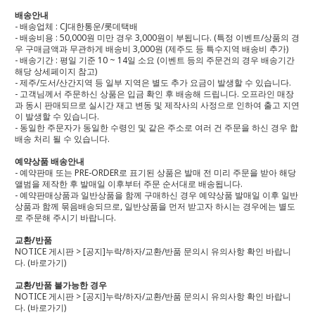
배송안내
- 배송업체 : CJ대한통운/롯데택배
- 배송비용 : 50,000원 미만 경우 3,000원이 부됩니다. (특정 이벤트/상품의 경
우 구매금액과 무관하게 배송비 3,000원 (제주도 등 특수지역 배송비 추가)
- 배송기간 : 평일 기준 10 ~ 14일 소요 (이벤트 등의 주문건의 경우 배송기간
해당 상세페이지 참고)
- 제주/도서/산간지역 등 일부 지역은 별도 추가 요금이 발생할 수 있습니다.
- 고객님께서 주문하신 상품은 입금 확인 후 배송해 드립니다. 오프라인 매장
과 동시 판매되므로 실시간 재고 변동 및 제작사의 사정으로 인하여 출고 지연
이 발생할 수 있습니다.
- 동일한 주문자가 동일한 수령인 및 같은 주소로 여러 건 주문을 하신 경우 합
배송 처리 될 수 있습니다.
예약상품 배송안내
- 예약판매 또는 PRE-ORDER로 표기된 상품은 발매 전 미리 주문을 받아 해당
앨범을 제작한 후 발매일 이후부터 주문 순서대로 배송됩니다.
- 예약판매상품과 일반상품을 함께 구매하신 경우 예약상품 발매일 이후 일반
상품과 함께 묶음배송되므로, 일반상품을 먼저 받고자 하시는 경우에는 별도
로 주문해 주시기 바랍니다.
교환/반품
NOTICE 게시판 > [공지]누락/하자/교환/반품 문의시 유의사항 확인 바랍니
다.
(바로가기)
교환/반품 불가능한 경우
NOTICE 게시판 > [공지]누락/하자/교환/반품 문의시 유의사항 확인 바랍니
다.
(바로가기)