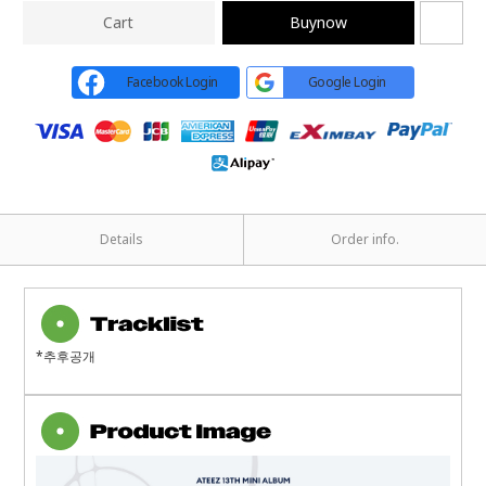
Cart
Buynow
Facebook Login
Google Login
Details
Order info.
*추후공개