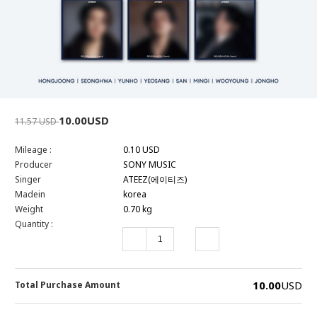
10.00USD
11.57 USD
Mileage :
0.10 USD
Producer
SONY MUSIC
Singer
ATEEZ(에이티즈)
Madein
korea
Weight
0.70 kg
Quantity :
10.00
USD
Total Purchase Amount