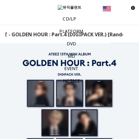
0
CD/LP
PLATFORM
Z - GOLDEN HOUR : Part.4 (DIGIPACK VER.) [Random] ATE
DVD
MD
EVENT
NOTICE