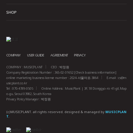
SHOP
COMPANY
USER GUIDE
AGREEMENT
PRIVACY
COMPANY : MUSICPLANT
CEO : 박정원
Company Registration Number : 365-02-01652
[Check business information]
online marketing business license number : 2024-서울마포-3864
E-mail :
cs@m
usicplant.co.kr
Tel : 070-4789-0505
Online Address : MusicPlant | 3F, 18 Donggyo-ro 41-gil, Map
o-gu, Seoul 03982, South Korea
Privacy Policy Manager : 박정원
(c)MUSICPLANT. all rights reserved.
designed & managed by
MUSICPLAN
T.