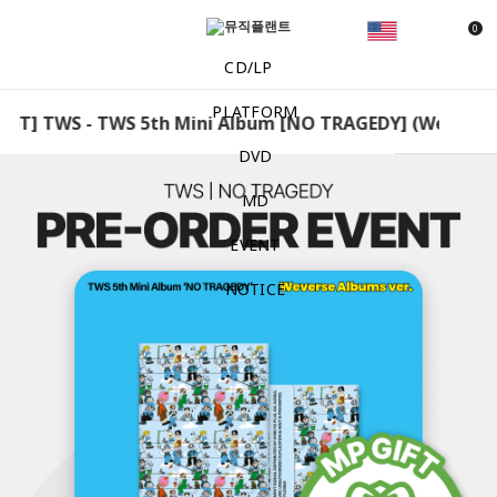
0
CD/LP
PLATFORM
IFT] TWS - TWS 5th Mini Album [NO TRAGEDY] (Weverse A
DVD
MD
EVENT
NOTICE