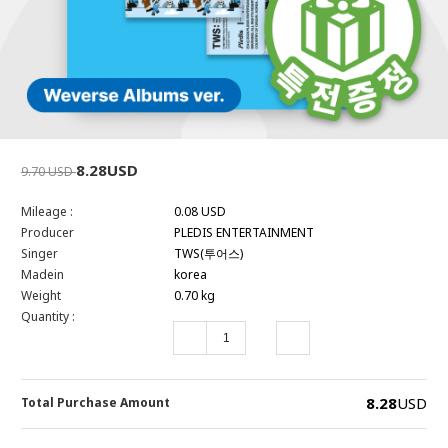
8.28USD
9.70 USD
Mileage :
0.08 USD
Producer
PLEDIS ENTERTAINMENT
Singer
TWS(투어스)
Madein
korea
Weight
0.70 kg
Quantity :
8.28
USD
Total Purchase Amount