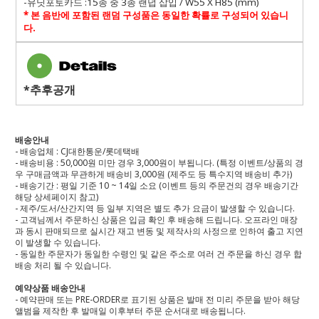
-
유닛포토카드
:15
종 중
3
종 랜덥 삽입
/ W55 X H85 (mm)
*
본 음반에 포함된 랜덤 구성품은 동일한 확률로 구성되어 있습니
다
.
*추후공개
배송안내
- 배송업체 : CJ대한통운/롯데택배
- 배송비용 : 50,000원 미만 경우 3,000원이 부됩니다. (특정 이벤트/상품의 경
우 구매금액과 무관하게 배송비 3,000원 (제주도 등 특수지역 배송비 추가)
- 배송기간 : 평일 기준 10 ~ 14일 소요 (이벤트 등의 주문건의 경우 배송기간
해당 상세페이지 참고)
- 제주/도서/산간지역 등 일부 지역은 별도 추가 요금이 발생할 수 있습니다.
- 고객님께서 주문하신 상품은 입금 확인 후 배송해 드립니다. 오프라인 매장
과 동시 판매되므로 실시간 재고 변동 및 제작사의 사정으로 인하여 출고 지연
이 발생할 수 있습니다.
- 동일한 주문자가 동일한 수령인 및 같은 주소로 여러 건 주문을 하신 경우 합
배송 처리 될 수 있습니다.
예약상품 배송안내
- 예약판매 또는 PRE-ORDER로 표기된 상품은 발매 전 미리 주문을 받아 해당
앨범을 제작한 후 발매일 이후부터 주문 순서대로 배송됩니다.