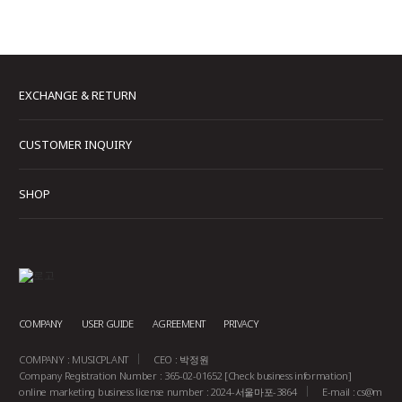
EXCHANGE & RETURN
CUSTOMER INQUIRY
SHOP
COMPANY
USER GUIDE
AGREEMENT
PRIVACY
COMPANY : MUSICPLANT
CEO : 박정원
Company Registration Number : 365-02-01652
[Check business information]
online marketing business license number : 2024-서울마포-3864
E-mail :
cs@m