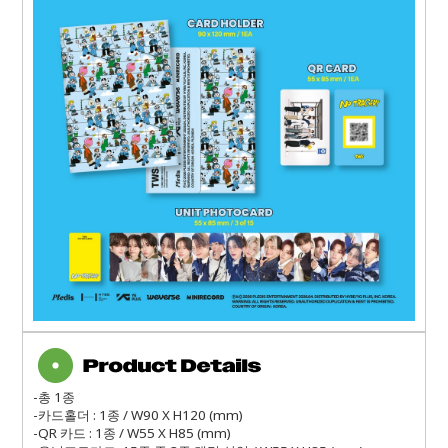
-
총
1
종
-
카드홀더
: 1
종
/ W90 X H120 (mm)
-QR
카드
: 1
종
/ W55 X H85 (mm)