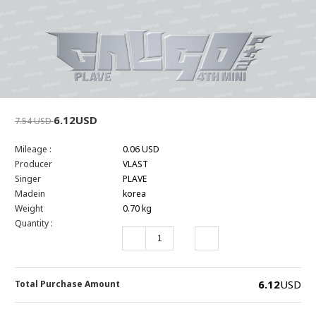
6.12USD
7.54 USD
Mileage :
0.06 USD
Producer
VLAST
Singer
PLAVE
Madein
korea
Weight
0.70 kg
Quantity :
6.12
USD
Total Purchase Amount