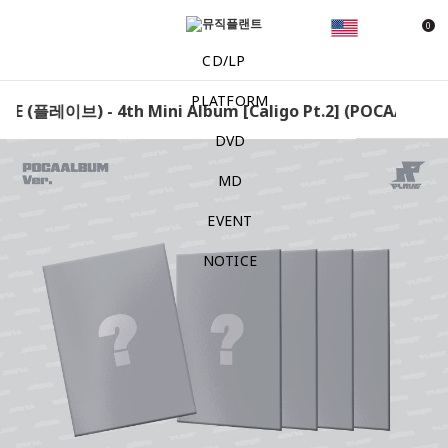
0
CD/LP
PLATFORM
VE (플레이브) - 4th Mini Album [Caligo Pt.2] (POCAALBUM V
DVD
MD
EVENT
NOTICE