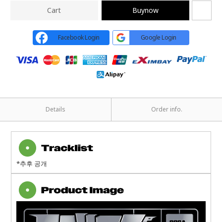
Cart
Buynow
Facebook Login
Google Login
Details
Order info.
*추후 공개