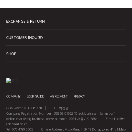
EXCHANGE & RETURN
CUSTOMER INQUIRY
SHOP
COMPANY
USER GUIDE
AGREEMENT
PRIVACY
COMPANY : MUSICPLANT
CEO : 박정원
Company Registration Number : 365-02-01652
[Check business information]
online marketing business license number : 2024-서울마포-3864
E-mail :
cs@m
usicplant.co.kr
Tel : 070-4789-0505
Online Address : MusicPlant | 3F, 18 Donggyo-ro 41-gil, Map