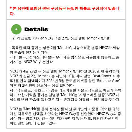
*
본 음반에 포함된 랜덤 구성품은 동일한 확률로 구성되어 있습니
다
.
'JYP의 글로벌 기대주' NEXZ, 4월 27일 싱글 앨범 'Mmchk' 발매!
- 독특한 매력 풍기는 싱글 2집 'Mmchk', 사랑스러운 별종 NEXZ가 세상
의 관습에 던지는 인기척!
- 타이틀곡, "정해진 매너보다 우리다운 방식으로 자유롭게 행동하고 즐
기자"는 'NEXZ Way' 선언작!
NEXZ가 4월 27일 새 싱글 앨범 'Mmchk' 발매하고 2026년 첫 출격한다.
NEXZ의 싱글 2집 'Mmchk'는 지난해 10월 미니 앨범 'Beat-Boxer' 이후
6개월 만의 컴백작이자 2024년 5월 글로벌 데뷔를 알린 'Ride the Vibe'
이후 약 2년 만에 선보이는 싱글 앨범이다.
시각적으로도, "음츠크"라 읽는 리드미컬한 사운드적으로도 어딘가 독특
하고 묘한 매력을 풍기는 앨범명 'Mmchk'는 '사랑스러운 별종' NEXZ가
세상의 뻔한 관습에 툭하고 던지는 존재감을 어필하는 인기척을 뜻한다.
NEXZ는 'Mmchk'를 통해 정해진 틀 대신 우리만의 기준을, 익숙한 규칙
대신 자유로운 선택을 하겠다는 NEXZ Way를 선언한다. NEXZ Way의 중
심이 되는 밝고 재치 있는 에너지와 꾸미지 않는 태도, 당당한 자신감이
이번 앨범 전반에 깃들어 있다.