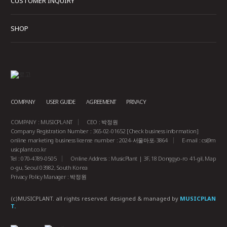
CUSTOMER INQUIRY
SHOP
COMPANY
USER GUIDE
AGREEMENT
PRIVACY
COMPANY : MUSICPLANT
CEO : 박정원
Company Registration Number : 365-02-01652
[Check business information]
online marketing business license number : 2024-서울마포-3864
E-mail :
cs@m
usicplant.co.kr
Tel : 070-4789-0505
Online Address : MusicPlant | 3F, 18 Donggyo-ro 41-gil, Map
o-gu, Seoul 03982, South Korea
Privacy Policy Manager : 박정원
(c)MUSICPLANT. all rights reserved.
designed & managed by
MUSICPLAN
T.