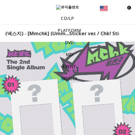
0
CD/LP
PLATFORM
(넥스지) - [Mmchk] (Umm...Sticker ver. / Chk! Sticker ver
DVD
MD
EVENT
NOTICE