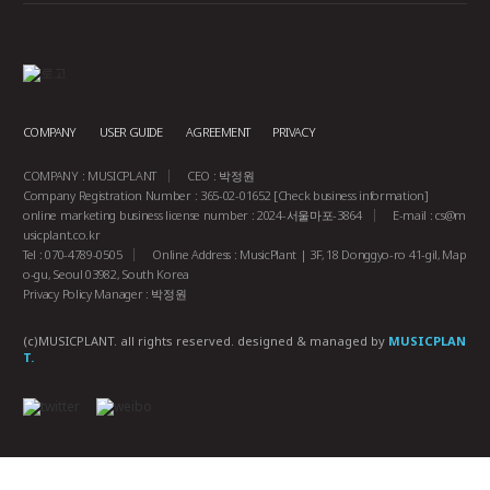
COMPANY
USER GUIDE
AGREEMENT
PRIVACY
COMPANY : MUSICPLANT
CEO : 박정원
Company Registration Number : 365-02-01652
[Check business information]
online marketing business license number : 2024-서울마포-3864
E-mail :
cs@m
usicplant.co.kr
Tel : 070-4789-0505
Online Address : MusicPlant | 3F, 18 Donggyo-ro 41-gil, Map
o-gu, Seoul 03982, South Korea
Privacy Policy Manager : 박정원
(c)MUSICPLANT. all rights reserved.
designed & managed by
MUSICPLAN
T.