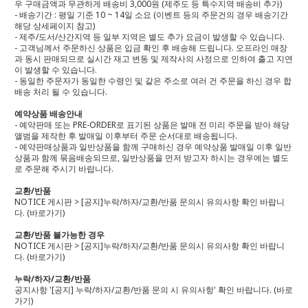
우 구매금액과 무관하게 배송비 3,000원 (제주도 등 특수지역 배송비 추가)
- 배송기간 : 평일 기준 10 ~ 14일 소요 (이벤트 등의 주문건의 경우 배송기간
해당 상세페이지 참고)
- 제주/도서/산간지역 등 일부 지역은 별도 추가 요금이 발생할 수 있습니다.
- 고객님께서 주문하신 상품은 입금 확인 후 배송해 드립니다. 오프라인 매장
과 동시 판매되므로 실시간 재고 변동 및 제작사의 사정으로 인하여 출고 지연
이 발생할 수 있습니다.
- 동일한 주문자가 동일한 수령인 및 같은 주소로 여러 건 주문을 하신 경우 합
배송 처리 될 수 있습니다.
예약상품 배송안내
- 예약판매 또는 PRE-ORDER로 표기된 상품은 발매 전 미리 주문을 받아 해당
앨범을 제작한 후 발매일 이후부터 주문 순서대로 배송됩니다.
- 예약판매상품과 일반상품을 함께 구매하신 경우 예약상품 발매일 이후 일반
상품과 함께 묶음배송되므로, 일반상품을 먼저 받고자 하시는 경우에는 별도
로 주문해 주시기 바랍니다.
교환/반품
NOTICE 게시판 > [공지]누락/하자/교환/반품 문의시 유의사항 확인 바랍니
다.
(바로가기)
교환/반품 불가능한 경우
NOTICE 게시판 > [공지]누락/하자/교환/반품 문의시 유의사항 확인 바랍니
다.
(바로가기)
누락/하자/교환/반품
공지사항 '[공지] 누락/하자/교환/반품 문의 시 유의사항' 확인 바랍니다.
(바로
가기)