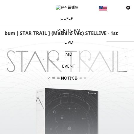
0
CD/LP
PLATFORM
lbum [ STAR TRAIL ] (Mashiro Ver.) STELLIVE - 1st Album [
DVD
MD
EVENT
NOTICE