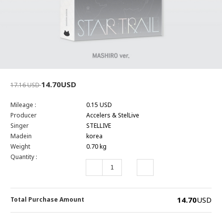
14.70USD
17.16 USD
Mileage :
0.15 USD
Producer
Accelers & StelLive
Singer
STELLIVE
Madein
korea
Weight
0.70 kg
Quantity :
14.70
USD
Total Purchase Amount