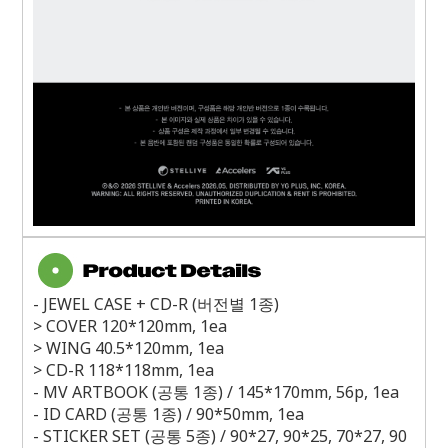
- JEWEL CASE + CD-R (
버전별
1
종
)
> COVER 120*120mm, 1ea
> WING 40.5*120mm, 1ea
> CD-R 118*118mm, 1ea
- MV ARTBOOK (
공통
1
종
) / 145*170mm, 56p, 1ea
- ID CARD (
공통
1
종
) / 90*50mm, 1ea
- STICKER SET (
공통
5
종
) / 90*27, 90*25, 70*27, 90