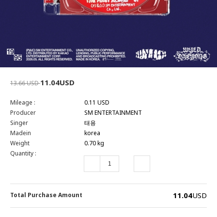
11.04USD
13.66 USD
Mileage :
0.11 USD
Producer
SM ENTERTAINMENT
Singer
태용
Madein
korea
Weight
0.70 kg
Quantity :
11.04
USD
Total Purchase Amount