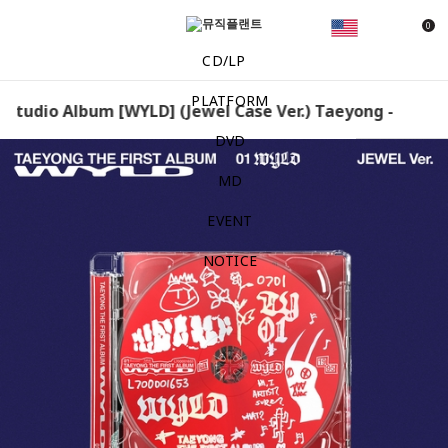
0
CD/LP
PLATFORM
Studio Album [WYLD] (Jewel Case Ver.) Taeyong - 1st Stu
DVD
MD
EVENT
NOTICE