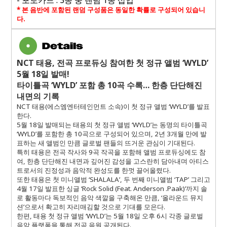
- 포토카드 : 3종 중 랜덤 1종 삽입
*
본 음반에 포함된 랜덤 구성품은 동일한 확률로 구성되어 있습니
다
.
NCT
태용
,
전곡 프로듀싱 참여한 첫 정규 앨범 ‘
WYLD
’
5
월
18
일 발매
!
타이틀곡 ‘
WYLD
’ 포함 총
10
곡 수록… 한층 단단해진
내면의 기록
NCT
태용
(
에스엠엔터테인먼트 소속
)
이 첫 정규 앨범 ‘
WYLD
’를 발표
한다
.
5
월
18
일 발매되는 태용의 첫 정규 앨범 ‘
WYLD
’는 동명의 타이틀곡
‘
WYLD
’를 포함한 총
10
곡으로 구성되어 있으며
, 2
년
3
개월 만에 발
표하는 새 앨범인 만큼 글로벌 팬들의 뜨거운 관심이 기대된다
.
특히 태용은 전곡 작사와
9
곡 작곡을 포함해 앨범 프로듀싱에도 참
여
,
한층 단단해진 내면과 깊어진 감성을 고스란히 담아내며 아티스
트로서의 진정성과 음악적 완성도를 한껏 끌어올렸다
.
또한 태용은 첫 미니앨범 ‘
SHALALA
’
,
두 번째 미니앨범 ‘
TAP
’ 그리고
4
월
17
일 발표한 싱글 ‘
Rock Solid (Feat. Anderson .Paak)
’까지 솔
로 활동마다 독보적인 음악 색깔을 구축해온 만큼
,
‘올라운드 뮤지
션’으로서 확고히 자리매김할 것으로 기대를 모은다
.
한편
,
태용 첫 정규 앨범 ‘
WYLD
’는
5
월
18
일 오후
6
시 각종 글로벌
음악 플랫폼을 통해 전곡 음원 공개된다
.