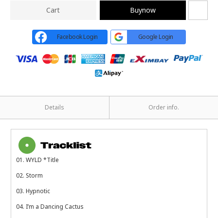
Cart
Buynow
Facebook Login
Google Login
Details
Order info.
01. WYLD *Title
02. Storm
03. Hypnotic
04. I’m a Dancing Cactus