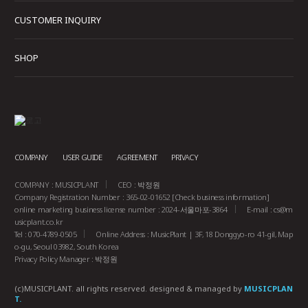
CUSTOMER INQUIRY
SHOP
COMPANY
USER GUIDE
AGREEMENT
PRIVACY
COMPANY : MUSICPLANT
CEO : 박정원
Company Registration Number : 365-02-01652
[Check business information]
online marketing business license number : 2024-서울마포-3864
E-mail :
cs@m
usicplant.co.kr
Tel : 070-4789-0505
Online Address : MusicPlant | 3F, 18 Donggyo-ro 41-gil, Map
o-gu, Seoul 03982, South Korea
Privacy Policy Manager : 박정원
(c)MUSICPLANT. all rights reserved.
designed & managed by
MUSICPLAN
T.