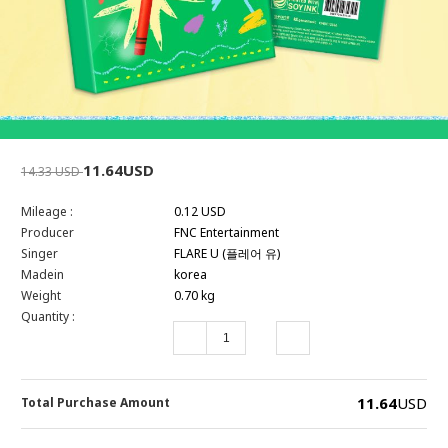
11.64USD
14.33 USD
Mileage :
0.12 USD
Producer
FNC Entertainment
Singer
FLARE U (플레어 유)
Madein
korea
Weight
0.70 kg
Quantity :
11.64
USD
Total Purchase Amount