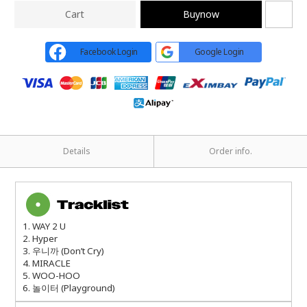
Cart
Buynow
Facebook Login
Google Login
Details
Order info.
1. WAY 2 U
2. Hyper
3. 우니까 (Don’t Cry)
4. MIRACLE
5. WOO-HOO
6. 놀이터 (Playground)