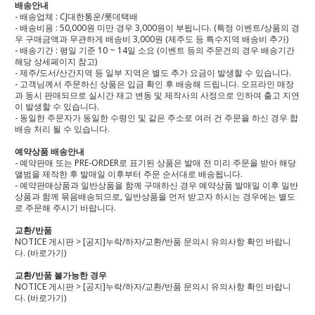
배송안내
- 배송업체 : CJ대한통운/롯데택배
- 배송비용 : 50,000원 미만 경우 3,000원이 부됩니다. (특정 이벤트/상품의 경
우 구매금액과 무관하게 배송비 3,000원 (제주도 등 특수지역 배송비 추가)
- 배송기간 : 평일 기준 10 ~ 14일 소요 (이벤트 등의 주문건의 경우 배송기간
해당 상세페이지 참고)
- 제주/도서/산간지역 등 일부 지역은 별도 추가 요금이 발생할 수 있습니다.
- 고객님께서 주문하신 상품은 입금 확인 후 배송해 드립니다. 오프라인 매장
과 동시 판매되므로 실시간 재고 변동 및 제작사의 사정으로 인하여 출고 지연
이 발생할 수 있습니다.
- 동일한 주문자가 동일한 수령인 및 같은 주소로 여러 건 주문을 하신 경우 합
배송 처리 될 수 있습니다.
예약상품 배송안내
- 예약판매 또는 PRE-ORDER로 표기된 상품은 발매 전 미리 주문을 받아 해당
앨범을 제작한 후 발매일 이후부터 주문 순서대로 배송됩니다.
- 예약판매상품과 일반상품을 함께 구매하신 경우 예약상품 발매일 이후 일반
상품과 함께 묶음배송되므로, 일반상품을 먼저 받고자 하시는 경우에는 별도
로 주문해 주시기 바랍니다.
교환/반품
NOTICE 게시판 > [공지]누락/하자/교환/반품 문의시 유의사항 확인 바랍니
다.
(바로가기)
교환/반품 불가능한 경우
NOTICE 게시판 > [공지]누락/하자/교환/반품 문의시 유의사항 확인 바랍니
다.
(바로가기)