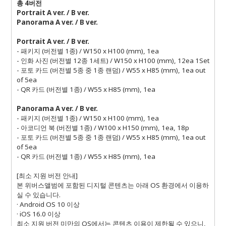
총
4
버전
Portrait A ver. / B ver.
Panorama A ver. / B ver.
Portrait A ver. / B ver.
-
패키지
(
버전별
1
종
) / W150 x H100 (mm), 1ea
-
인화 사진
(
버전별
12
종
1
세트
) / W150 x H100 (mm), 12ea 1Set
-
포토 카드
(
버전별
5
종 중
1
종 랜덤
) / W55 x H85 (mm), 1ea out
of 5ea
- QR
카드
(
버전별
1
종
) / W55 x H85 (mm), 1ea
Panorama A ver. / B ver.
-
패키지
(
버전별
1
종
) / W150 x H100 (mm), 1ea
-
아코디언 북
(
버전별
1
종
) / W100 x H150 (mm), 1ea, 18p
-
포토 카드
(
버전별
5
종 중
1
종 랜덤
) / W55 x H85 (mm), 1ea out
of 5ea
- QR
카드
(
버전별
1
종
) / W55 x H85 (mm), 1ea
[
최소 지원 버전 안내
]
본 위버스앨범에 포함된 디지털 콘텐츠는 아래
OS
환경에서 이용하
실 수 있습니다
.
· Android OS 10
이상
· iOS 16.0
이상
최소 지원 버전 미만의
OS
에서는 콘텐츠 이용이 제한될 수 있으니
,