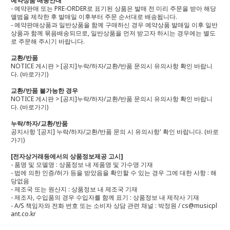
예약상품 배송안내
- 예약판매 또는 PRE-ORDER로 표기된 상품은 발매 전 미리 주문을 받아 해당
앨범을 제작한 후 발매일 이후부터 주문 순서대로 배송됩니다.
- 예약판매상품과 일반상품을 함께 구매하신 경우 예약상품 발매일 이후 일반
상품과 함께 묶음배송되므로, 일반상품을 먼저 받고자 하시는 경우에는 별도
로 주문해 주시기 바랍니다.
교환/반품
NOTICE 게시판 > [공지]누락/하자/교환/반품 문의시 유의사항 확인 바랍니
다.
(바로가기)
교환/반품 불가능한 경우
NOTICE 게시판 > [공지]누락/하자/교환/반품 문의시 유의사항 확인 바랍니
다.
(바로가기)
누락/하자/교환/반품
공지사항 '[공지] 누락/하자/교환/반품 문의 시 유의사항' 확인 바랍니다.
(바로
가기)
[전자상거래등에서의 상품정보제공 고시]
- 품명 및 모델명 : 상품정보 내 제품명 및 가수명 기재
- 법에 의한 인증/허가 등을 받았음을 확인할 수 있는 경우 그에 대한 사항 : 해
당없음
- 제조국 또는 원산지 : 상품정보 내 제조국 기재
- 제조자, 수입품의 경우 수입자를 함께 표기 : 상품정보 내 제작사 기재
- A/S 책임자와 전화 번호 또는 소비자 상담 관련 채널 : 박정원 / cs@musicpl
ant.co.kr