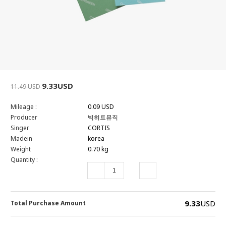
9.33USD
11.49 USD
Mileage :
0.09 USD
Producer
빅히트뮤직
Singer
CORTIS
Madein
korea
Weight
0.70 kg
Quantity :
9.33
USD
Total Purchase Amount