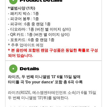
*
앨범사양
(1
차
)
-
패키지 박스
: 1
종
-
피규어 봉투
: 1
종
-
피규어
: 6
종 중 랜덤
1
종
-
디오라마
: 1
종
(
버전 별 이미지 상이
)
- QR
카드
: 1
종
(
버전 별 이미지 상이
)
-
포토카드
: 6
종 중 랜덤
1
종
*
추후 업데이트 예정
*
본 음반에 포함된 랜덤 구성품은 동일한 확률로 구성
되어 있습니다
.
라이즈
,
두 번째 미니앨범 ‘
II
’
6
월
15
일 발매
타이틀 곡 ‘
Do your dance
’ 포함 총
6
곡 수록
라이즈
(RIIZE,
에스엠엔터테인먼트 소속
)
가
6
월
15
일
두 번째 미니앨범 ‘
II
’
(
투
)
를 발매한다
.