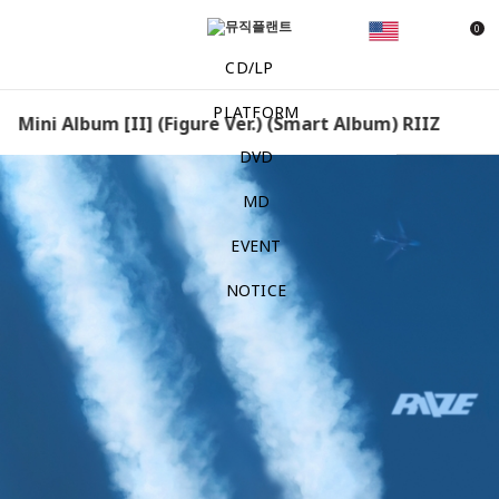
0
CD/LP
PLATFORM
d Mini Album [II] (Figure Ver.) (Smart Album) RIIZE - The
DVD
MD
EVENT
NOTICE