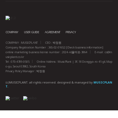
COMPANY
USER GUIDE
AGREEMENT
PRIVACY
COMPANY : MUSICPLANT
CEO : 박정원
Company Registration Number : 365-02-01652
[Check business information]
online marketing business license number : 2024-서울마포-3864
E-mail :
cs@m
usicplant.co.kr
Tel : 070-4789-0505
Online Address : MusicPlant | 3F, 18 Donggyo-ro 41-gil, Map
o-gu, Seoul 03982, South Korea
Privacy Policy Manager : 박정원
(c)MUSICPLANT. all rights reserved.
designed & managed by
MUSICPLAN
T.