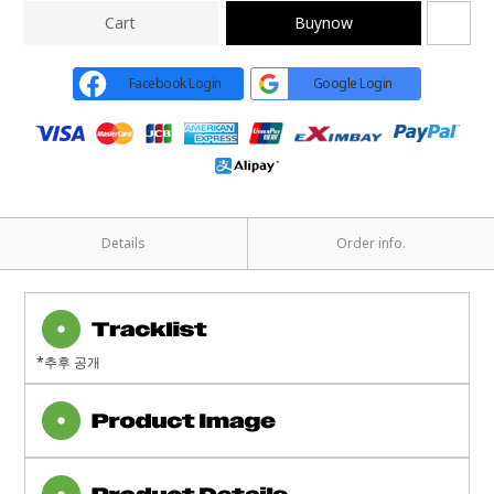
Cart
Buynow
Facebook Login
Google Login
Details
Order info.
*추후 공개