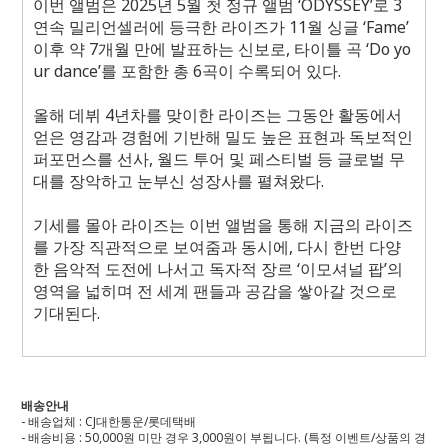
이번 앨범은
2025
년
5
월 첫 정규 앨범 ‘
ODYSSEY
’로
3
연속 밀리언셀러에 등극한 라이즈가
11
월 싱글 ‘
Fame
’
이후 약
7
개월 만에 발표하는 신보로
,
타이틀 곡 ‘
Do yo
ur dance
’를 포함한 총
6
곡이 수록되어 있다
.
올해 데뷔
4
년차를 맞이한 라이즈는 그동안 활동에서
얻은 영감과 경험에 기반해 밀도 높은 표현과 독보적인
퍼포먼스를 선사
,
월드 투어 및 페스티벌 등 글로벌 무
대를 장악하고 눈부신 성장사를 펼쳐왔다
.
기세를 몰아 라이즈는 이번 앨범을 통해 지금의 라이즈
를 가장 직관적으로 보여줌과 동시에
,
다시 한번 다양
한 음악적 도전에 나서고 독자적 장르 ‘이모셔널 팝’의
영역을 넓히며 전 세계 팬들과 공감을 쌓아갈 것으로
기대된다
.
배송안내
- 배송업체 : CJ대한통운/롯데택배
- 배송비용 : 50,000원 미만 경우 3,000원이 부됩니다. (특정 이벤트/상품의 경