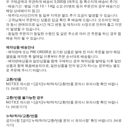
우 구매금액과 무관하게 배송비 3,000원 (제주도 등 특수지역 배송비 추가)
- 배송기간 : 평일 기준 10 ~ 14일 소요 (이벤트 등의 주문건의 경우 배송기간
해당 상세페이지 참고)
- 제주/도서/산간지역 등 일부 지역은 별도 추가 요금이 발생할 수 있습니다.
- 고객님께서 주문하신 상품은 입금 확인 후 배송해 드립니다. 오프라인 매장
과 동시 판매되므로 실시간 재고 변동 및 제작사의 사정으로 인하여 출고 지연
이 발생할 수 있습니다.
- 동일한 주문자가 동일한 수령인 및 같은 주소로 여러 건 주문을 하신 경우 합
배송 처리 될 수 있습니다.
예약상품 배송안내
- 예약판매 또는 PRE-ORDER로 표기된 상품은 발매 전 미리 주문을 받아 해당
앨범을 제작한 후 발매일 이후부터 주문 순서대로 배송됩니다.
- 예약판매상품과 일반상품을 함께 구매하신 경우 예약상품 발매일 이후 일반
상품과 함께 묶음배송되므로, 일반상품을 먼저 받고자 하시는 경우에는 별도
로 주문해 주시기 바랍니다.
교환/반품
NOTICE 게시판 > [공지]누락/하자/교환/반품 문의시 유의사항 확인 바랍니
다.
(바로가기)
교환/반품 불가능한 경우
NOTICE 게시판 > [공지]누락/하자/교환/반품 문의시 유의사항 확인 바랍니
다.
(바로가기)
누락/하자/교환/반품
공지사항 '[공지] 누락/하자/교환/반품 문의 시 유의사항' 확인 바랍니다.
(바로
가기)