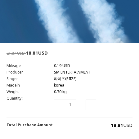
18.81USD
21.87 USD
Mileage :
0.19 USD
Producer
SM ENTERTAINMENT
Singer
라이즈(RIIZE)
Madein
korea
Weight
0.70 kg
Quantity :
18.81
USD
Total Purchase Amount