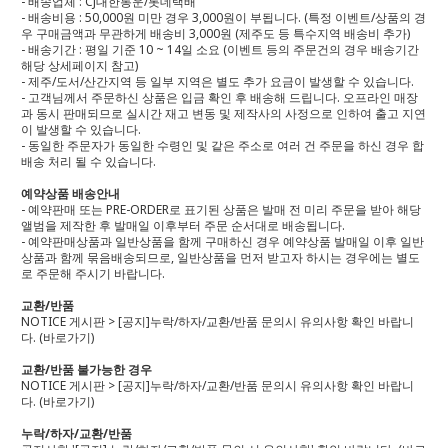
- 배송업체 : CJ대한통운/롯데택배
- 배송비용 : 50,000원 미만 경우 3,000원이 부됩니다. (특정 이벤트/상품의 경
우 구매금액과 무관하게 배송비 3,000원 (제주도 등 특수지역 배송비 추가)
- 배송기간 : 평일 기준 10 ~ 14일 소요 (이벤트 등의 주문건의 경우 배송기간
해당 상세페이지 참고)
- 제주/도서/산간지역 등 일부 지역은 별도 추가 요금이 발생할 수 있습니다.
- 고객님께서 주문하신 상품은 입금 확인 후 배송해 드립니다. 오프라인 매장
과 동시 판매되므로 실시간 재고 변동 및 제작사의 사정으로 인하여 출고 지연
이 발생할 수 있습니다.
- 동일한 주문자가 동일한 수령인 및 같은 주소로 여러 건 주문을 하신 경우 합
배송 처리 될 수 있습니다.
예약상품 배송안내
- 예약판매 또는 PRE-ORDER로 표기된 상품은 발매 전 미리 주문을 받아 해당
앨범을 제작한 후 발매일 이후부터 주문 순서대로 배송됩니다.
- 예약판매상품과 일반상품을 함께 구매하신 경우 예약상품 발매일 이후 일반
상품과 함께 묶음배송되므로, 일반상품을 먼저 받고자 하시는 경우에는 별도
로 주문해 주시기 바랍니다.
교환/반품
NOTICE 게시판 > [공지]누락/하자/교환/반품 문의시 유의사항 확인 바랍니
다.
(바로가기)
교환/반품 불가능한 경우
NOTICE 게시판 > [공지]누락/하자/교환/반품 문의시 유의사항 확인 바랍니
다.
(바로가기)
누락/하자/교환/반품