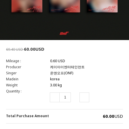
60.00USD
69.40 USD
Mileage :
0.60 USD
Producer
케이아이엔터테인먼트
Singer
온앤오프(ONF)
Madein
korea
Weight
3.00 kg
Quantity :
60.00
USD
Total Purchase Amount