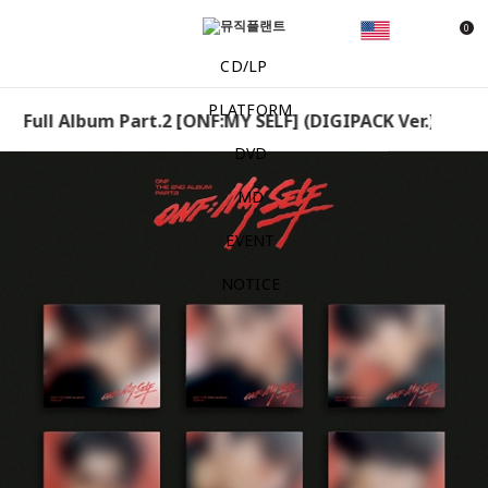
0
CD/LP
PLATFORM
d Full Album Part.2 [ONF:MY SELF] (DIGIPACK Ver.) [Set] 
DVD
MD
EVENT
NOTICE