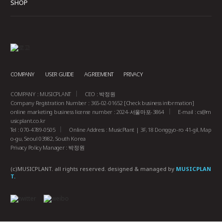
SHOP
COMPANY
USER GUIDE
AGREEMENT
PRIVACY
COMPANY : MUSICPLANT
CEO : 박정원
Company Registration Number : 365-02-01652
[Check business information]
online marketing business license number : 2024-서울마포-3864
E-mail :
cs@m
usicplant.co.kr
Tel : 070-4789-0505
Online Address : MusicPlant | 3F, 18 Donggyo-ro 41-gil, Map
o-gu, Seoul 03982, South Korea
Privacy Policy Manager : 박정원
(c)MUSICPLANT. all rights reserved.
designed & managed by
MUSICPLAN
T.