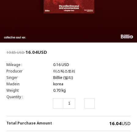
16.04USD
19.85 USD
Mileage :
0.16 USD
Producer
미스틱스토리
Singer
Billlie (빌리)
Madein
korea
Weight
0.70 kg
Quantity :
16.04
USD
Total Purchase Amount