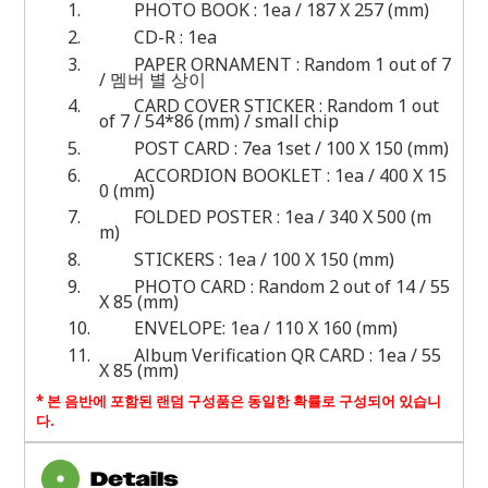
1.
PHOTO BOOK : 1ea / 187 X 257 (mm)
2.
CD-R : 1ea
3.
PAPER ORNAMENT : Random 1 out of 7
/ 멤버 별 상이
4.
CARD COVER STICKER : Random 1 out
of 7 / 54*86 (mm) / small chip
5.
POST CARD : 7ea 1set / 100 X 150 (mm)
6.
ACCORDION BOOKLET : 1ea / 400 X 15
0 (mm)
7.
FOLDED POSTER : 1ea / 340 X 500 (m
m)
8.
STICKERS : 1ea / 100 X 150 (mm)
9.
PHOTO CARD : Random 2 out of 14 / 55
X 85 (mm)
10.
ENVELOPE: 1ea / 110 X 160 (mm)
11.
Album Verification QR CARD : 1ea / 55
X 85 (mm)
*
본 음반에 포함된 랜덤 구성품은 동일한 확률로 구성되어 있습니
다
.