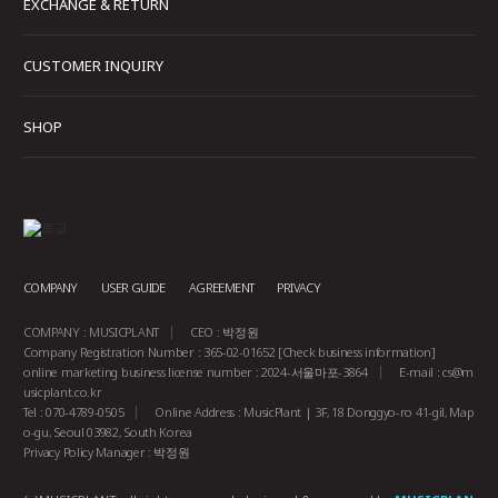
EXCHANGE & RETURN
CUSTOMER INQUIRY
SHOP
COMPANY
USER GUIDE
AGREEMENT
PRIVACY
COMPANY : MUSICPLANT
CEO : 박정원
Company Registration Number : 365-02-01652
[Check business information]
online marketing business license number : 2024-서울마포-3864
E-mail :
cs@m
usicplant.co.kr
Tel : 070-4789-0505
Online Address : MusicPlant | 3F, 18 Donggyo-ro 41-gil, Map
o-gu, Seoul 03982, South Korea
Privacy Policy Manager : 박정원