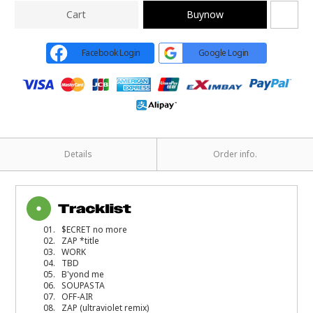
Cart
Buynow
Facebook Login
Google Login
Details
Order info.
01. $ECRET no more
02. ZAP *title
03. WORK
04. TBD
05. B'yond me
06. SOUPASTA
07. OFF-AIR
08. ZAP (ultraviolet remix)