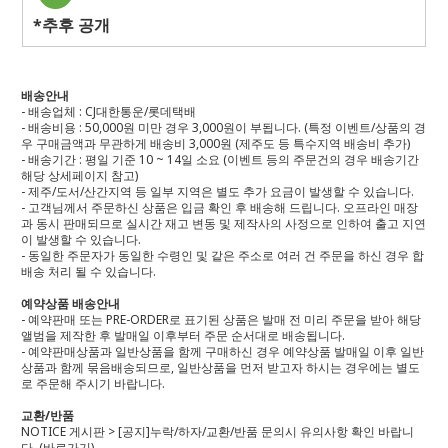
*추후 공개
배송안내
- 배송업체 : CJ대한통운/롯데택배
- 배송비용 : 50,000원 미만 경우 3,000원이 부됩니다. (특정 이벤트/상품의 경
우 구매금액과 무관하게 배송비 3,000원 (제주도 등 특수지역 배송비 추가)
- 배송기간 : 평일 기준 10 ~ 14일 소요 (이벤트 등의 주문건의 경우 배송기간
해당 상세페이지 참고)
- 제주/도서/산간지역 등 일부 지역은 별도 추가 요금이 발생할 수 있습니다.
- 고객님께서 주문하신 상품은 입금 확인 후 배송해 드립니다. 오프라인 매장
과 동시 판매되므로 실시간 재고 변동 및 제작사의 사정으로 인하여 출고 지연
이 발생할 수 있습니다.
- 동일한 주문자가 동일한 수령인 및 같은 주소로 여러 건 주문을 하신 경우 합
배송 처리 될 수 있습니다.
예약상품 배송안내
- 예약판매 또는 PRE-ORDER로 표기된 상품은 발매 전 미리 주문을 받아 해당
앨범을 제작한 후 발매일 이후부터 주문 순서대로 배송됩니다.
- 예약판매상품과 일반상품을 함께 구매하신 경우 예약상품 발매일 이후 일반
상품과 함께 묶음배송되므로, 일반상품을 먼저 받고자 하시는 경우에는 별도
로 주문해 주시기 바랍니다.
교환/반품
NOTICE 게시판 > [공지]누락/하자/교환/반품 문의시 유의사항 확인 바랍니
다.
(바로가기)