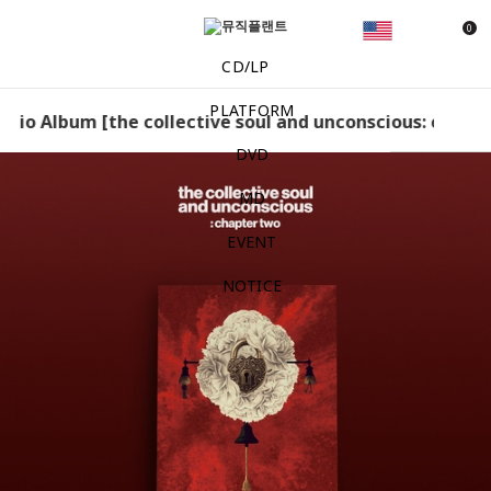
0
CD/LP
PLATFORM
tudio Album [the collective soul and unconscious: chapter 
DVD
MD
EVENT
NOTICE