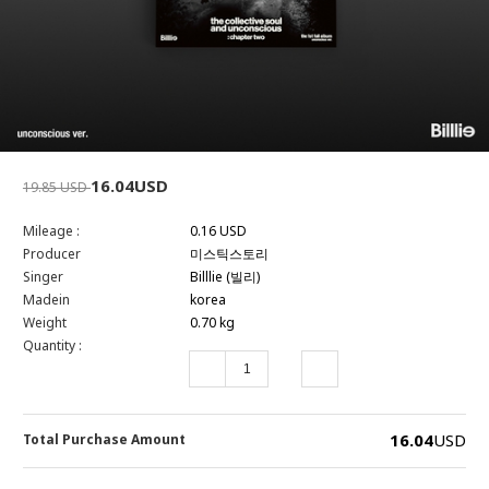
16.04USD
19.85 USD
Mileage :
0.16 USD
Producer
미스틱스토리
Singer
Billlie (빌리)
Madein
korea
Weight
0.70 kg
Quantity :
16.04
USD
Total Purchase Amount