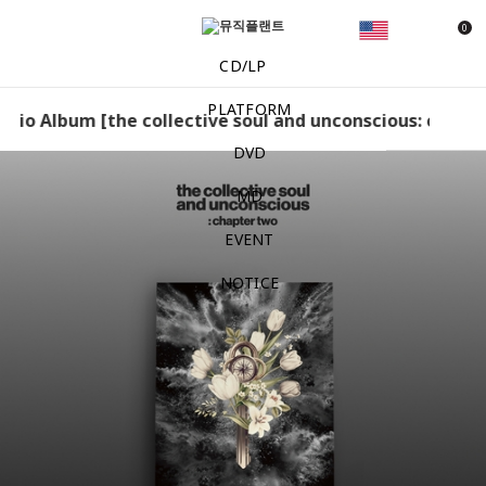
0
CD/LP
PLATFORM
Studio Album [the collective soul and unconscious: chapter
DVD
MD
EVENT
NOTICE