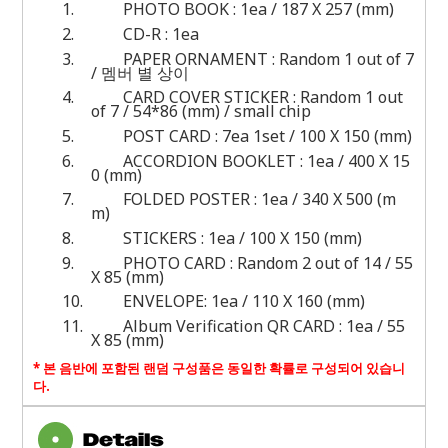
1.
PHOTO BOOK : 1ea / 187 X 257 (mm)
2.
CD-R : 1ea
3.
PAPER ORNAMENT : Random 1 out of 7
/ 멤버 별 상이
4.
CARD COVER STICKER : Random 1 out
of 7 / 54*86 (mm) / small chip
5.
POST CARD : 7ea 1set / 100 X 150 (mm)
6.
ACCORDION BOOKLET : 1ea / 400 X 15
0 (mm)
7.
FOLDED POSTER : 1ea / 340 X 500 (m
m)
8.
STICKERS : 1ea / 100 X 150 (mm)
9.
PHOTO CARD : Random 2 out of 14 / 55
X 85 (mm)
10.
ENVELOPE: 1ea / 110 X 160 (mm)
11.
Album Verification QR CARD : 1ea / 55
X 85 (mm)
*
본 음반에 포함된 랜덤 구성품은 동일한 확률로 구성되어 있습니
다
.