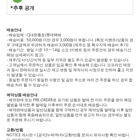
*추후 공개
배송안내
- 배송업체 : CJ대한통운/롯데택배
- 배송비용 : 50,000원 미만 경우 3,000원이 부됩니다. (특정 이벤트/상품의 경
우 구매금액과 무관하게 배송비 3,000원 (제주도 등 특수지역 배송비 추가)
- 배송기간 : 평일 기준 10 ~ 14일 소요 (이벤트 등의 주문건의 경우 배송기간
해당 상세페이지 참고)
- 제주/도서/산간지역 등 일부 지역은 별도 추가 요금이 발생할 수 있습니다.
- 고객님께서 주문하신 상품은 입금 확인 후 배송해 드립니다. 오프라인 매장
과 동시 판매되므로 실시간 재고 변동 및 제작사의 사정으로 인하여 출고 지연
이 발생할 수 있습니다.
- 동일한 주문자가 동일한 수령인 및 같은 주소로 여러 건 주문을 하신 경우 합
배송 처리 될 수 있습니다.
예약상품 배송안내
- 예약판매 또는 PRE-ORDER로 표기된 상품은 발매 전 미리 주문을 받아 해당
앨범을 제작한 후 발매일 이후부터 주문 순서대로 배송됩니다.
- 예약판매상품과 일반상품을 함께 구매하신 경우 예약상품 발매일 이후 일반
상품과 함께 묶음배송되므로, 일반상품을 먼저 받고자 하시는 경우에는 별도
로 주문해 주시기 바랍니다.
교환/반품
NOTICE 게시판 > [공지]누락/하자/교환/반품 문의시 유의사항 확인 바랍니
다.
(바로가기)