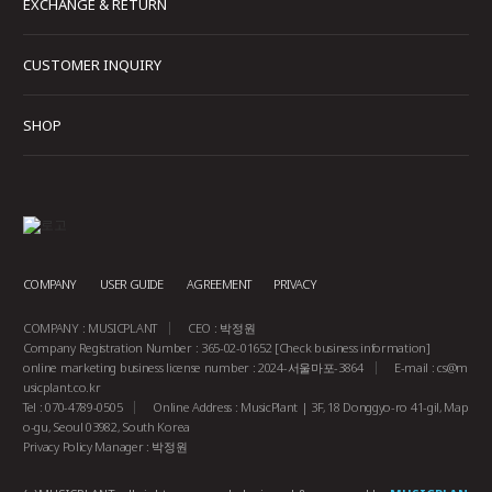
EXCHANGE & RETURN
CUSTOMER INQUIRY
SHOP
COMPANY
USER GUIDE
AGREEMENT
PRIVACY
COMPANY : MUSICPLANT
CEO : 박정원
Company Registration Number : 365-02-01652
[Check business information]
online marketing business license number : 2024-서울마포-3864
E-mail :
cs@m
usicplant.co.kr
Tel : 070-4789-0505
Online Address : MusicPlant | 3F, 18 Donggyo-ro 41-gil, Map
o-gu, Seoul 03982, South Korea
Privacy Policy Manager : 박정원