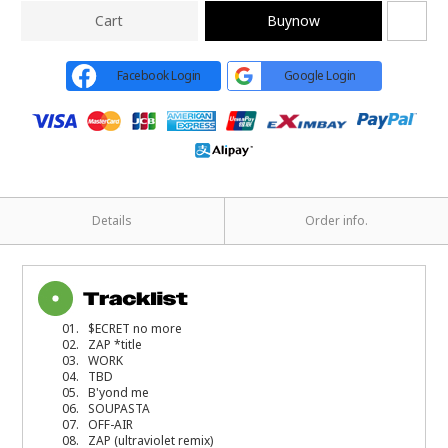
Cart
Buynow
Facebook Login
Google Login
Details
Order info.
01. $ECRET no more
02. ZAP *title
03. WORK
04. TBD
05. B'yond me
06. SOUPASTA
07. OFF-AIR
08. ZAP (ultraviolet remix)