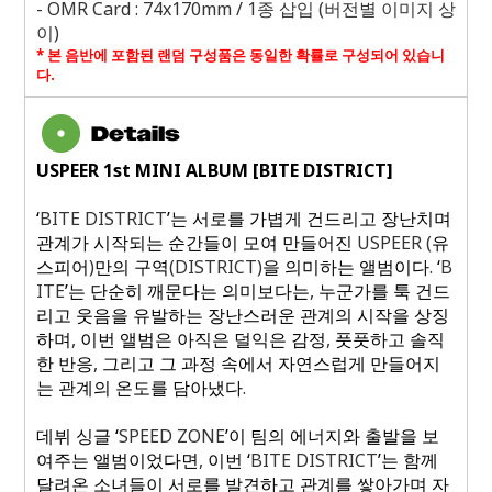
- OMR Card : 74x170mm / 1
종 삽입
(
버전별 이미지 상
이
)
*
본 음반에 포함된 랜덤 구성품은 동일한 확률로 구성되어 있습니
다
.
USPEER 1st MINI ALBUM [BITE DISTRICT]
‘
BITE DISTRICT
’는 서로를 가볍게 건드리고 장난치며
관계가 시작되는 순간들이 모여 만들어진
USPEER (
유
스피어
)
만의 구역
(DISTRICT)
을 의미하는 앨범이다
.
‘
B
ITE
’는 단순히 깨문다는 의미보다는
,
누군가를 툭 건드
리고 웃음을 유발하는 장난스러운 관계의 시작을 상징
하며
,
이번 앨범은 아직은 덜익은 감정
,
풋풋하고 솔직
한 반응
,
그리고 그 과정 속에서 자연스럽게 만들어지
는 관계의 온도를 담아냈다
.
데뷔 싱글 ‘
SPEED ZONE
’이 팀의 에너지와 출발을 보
여주는 앨범이었다면
,
이번 ‘
BITE DISTRICT
’는 함께
달려온 소녀들이 서로를 발견하고 관계를 쌓아가며 자