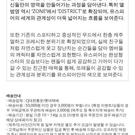
신들만의 영역을 만들어가는 과정을 담아낸다
.
특히 앨
범명 역시 ‘
ZONE
’에서 ‘
DISTRICT
’로 확장되며
,
유스피
어의 세계와 관계성이 더욱 넓어지는 흐름을 보여준다
.
또한 기존의 스포티하고 중성적인 무드에서 한층 캐주
얼하고 프레시한 분위기로 확장되었으며
,
실제 친구들
처럼 자연스럽게 웃고 장난치는 순간들을 담아 멤버들
의 캐릭터를 자연스럽게 표현했다
.
유스피어는 완성형
스타의 모습보다는 팬들이 쉽게 공감하고 가까이 다가
갈 수 있는 친근한 매력을 통해
,
또래들이 공감할 수 있
는 관계성과 분위기를 유스피어만의 색으로 보여준다
.
배송안내
- 배송업체 : CJ대한통운/롯데택배
- 배송비용 : 50,000원 미만 경우 3,000원이 부됩니다. (특정 이벤트/상품의 경
우 구매금액과 무관하게 배송비 3,000원 (제주도 등 특수지역 배송비 추가)
- 배송기간 : 평일 기준 10 ~ 14일 소요 (이벤트 등의 주문건의 경우 배송기간
해당 상세페이지 참고)
- 제주/도서/산간지역 등 일부 지역은 별도 추가 요금이 발생할 수 있습니다.
- 고객님께서 주문하신 상품은 입금 확인 후 배송해 드립니다. 오프라인 매장
과 동시 판매되므로 실시간 재고 변동 및 제작사의 사정으로 인하여 출고 지연