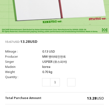
13.28USD
15.67 USD
Mileage :
0.13 USD
Producer
MW 엔터테인먼트
Singer
USPEER (유스피어)
Madein
korea
Weight
0.70 kg
Quantity :
13.28
USD
Total Purchase Amount