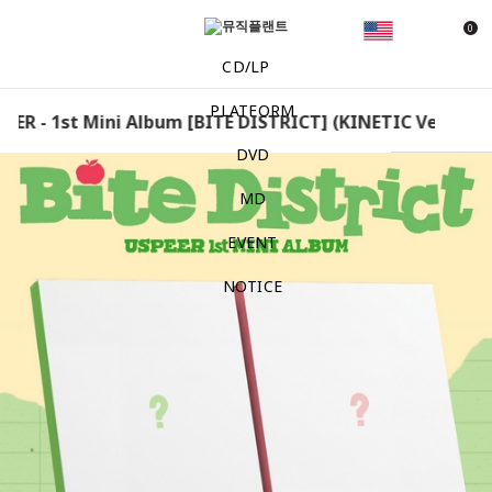
0
CD/LP
PLATFORM
R - 1st Mini Album [BITE DISTRICT] (KINETIC Ver. / STATI
DVD
MD
EVENT
NOTICE