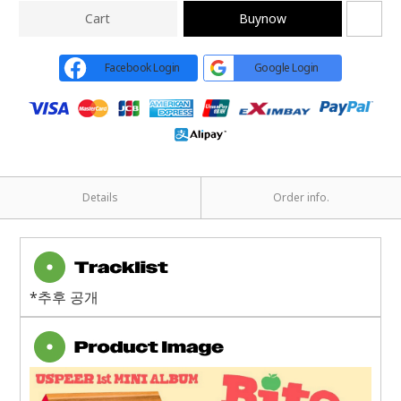
Cart
Buynow
Facebook Login
Google Login
Details
Order info.
*추후 공개