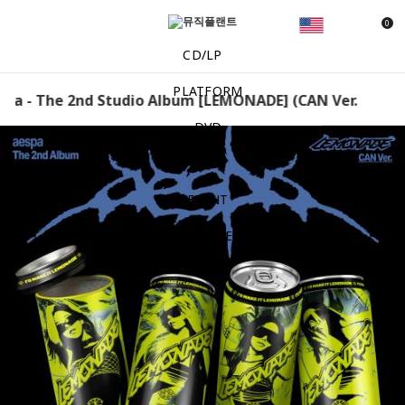
0
CD/LP
PLATFORM
a - The 2nd Studio Album [LEMONADE] (CAN Ver.) (Smar
DVD
MD
EVENT
NOTICE