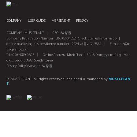
COMPANY
USER GUIDE
AGREEMENT
PRIVACY
COMPANY : MUSICPLANT
CEO : 박정원
Company Registration Number : 365-02-01652
[Check business information]
online marketing business license number : 2024-서울마포-3864
E-mail :
cs@m
usicplant.co.kr
Tel : 070-4789-0505
Online Address : MusicPlant | 3F, 18 Donggyo-ro 41-gil, Map
o-gu, Seoul 03982, South Korea
Privacy Policy Manager : 박정원
(c)MUSICPLANT. all rights reserved.
designed & managed by
MUSICPLAN
T.