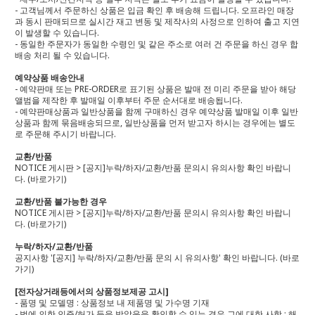
- 고객님께서 주문하신 상품은 입금 확인 후 배송해 드립니다. 오프라인 매장
과 동시 판매되므로 실시간 재고 변동 및 제작사의 사정으로 인하여 출고 지연
이 발생할 수 있습니다.
- 동일한 주문자가 동일한 수령인 및 같은 주소로 여러 건 주문을 하신 경우 합
배송 처리 될 수 있습니다.
예약상품 배송안내
- 예약판매 또는 PRE-ORDER로 표기된 상품은 발매 전 미리 주문을 받아 해당
앨범을 제작한 후 발매일 이후부터 주문 순서대로 배송됩니다.
- 예약판매상품과 일반상품을 함께 구매하신 경우 예약상품 발매일 이후 일반
상품과 함께 묶음배송되므로, 일반상품을 먼저 받고자 하시는 경우에는 별도
로 주문해 주시기 바랍니다.
교환/반품
NOTICE 게시판 > [공지]누락/하자/교환/반품 문의시 유의사항 확인 바랍니
다.
(바로가기)
교환/반품 불가능한 경우
NOTICE 게시판 > [공지]누락/하자/교환/반품 문의시 유의사항 확인 바랍니
다.
(바로가기)
누락/하자/교환/반품
공지사항 '[공지] 누락/하자/교환/반품 문의 시 유의사항' 확인 바랍니다.
(바로
가기)
[전자상거래등에서의 상품정보제공 고시]
- 품명 및 모델명 : 상품정보 내 제품명 및 가수명 기재
- 법에 의한 인증/허가 등을 받았음을 확인할 수 있는 경우 그에 대한 사항 : 해