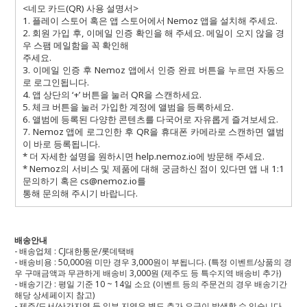
<네모 카드(QR) 사용 설명서>
1. 플레이 스토어 혹은 앱 스토어에서 Nemoz 앱을 설치해 주세요.
2. 회원 가입 후, 이메일 인증 확인을 해 주세요. 메일이 오지 않을 경
우 스팸 메일함을 꼭 확인해
주세요.
3. 이메일 인증 후 Nemoz 앱에서 인증 완료 버튼을 누르면 자동으
로 로그인됩니다.
4. 앱 상단의 ‘+’ 버튼을 눌러 QR을 스캔하세요.
5. 체크 버튼을 눌러 가입한 계정에 앨범을 등록하세요.
6. 앨범에 등록된 다양한 콘텐츠를 다국어로 자유롭게 즐겨보세요.
7. Nemoz 앱에 로그인한 후 QR을 휴대폰 카메라로 스캔하면 앨범
이 바로 등록됩니다.
* 더 자세한 설명을 원하시면 help.nemoz.io에 방문해 주세요.
* Nemoz의 서비스 및 제품에 대해 궁금하신 점이 있다면 앱 내 1:1
문의하기 혹은 cs@nemoz.io를
통해 문의해 주시기 바랍니다.
배송안내
- 배송업체 : CJ대한통운/롯데택배
- 배송비용 : 50,000원 미만 경우 3,000원이 부됩니다. (특정 이벤트/상품의 경
우 구매금액과 무관하게 배송비 3,000원 (제주도 등 특수지역 배송비 추가)
- 배송기간 : 평일 기준 10 ~ 14일 소요 (이벤트 등의 주문건의 경우 배송기간
해당 상세페이지 참고)
- 제주/도서/산간지역 등 일부 지역은 별도 추가 요금이 발생할 수 있습니다.