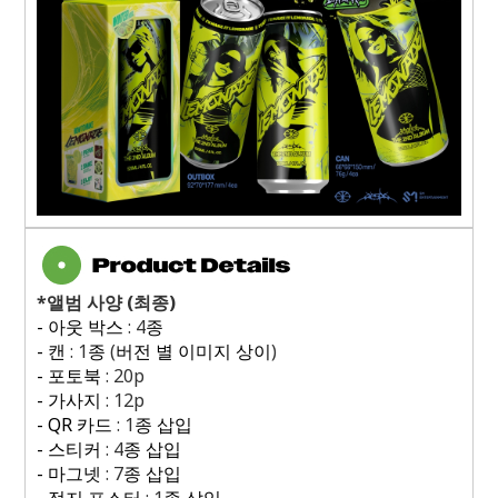
*
앨범 사양
(
최종
)
-
아웃 박스
: 4
종
-
캔
: 1
종
(
버전 별 이미지 상이
)
-
포토북
: 20p
-
가사지
: 12p
- QR
카드
: 1
종 삽입
-
스티커
: 4
종 삽입
-
마그넷
: 7
종 삽입