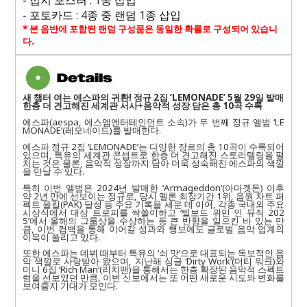
-
접지 포스터
: 1
종 삽입
-
포토카드
: 4
종 중 랜덤
1
종 삽입
*
본 음반에 포함된 랜덤 구성품은 동일한 확률로 구성되어 있습니
다
.
새 챕터 여는 에스파의 귀환
!
정규
2
집
‘LEMONADE’ 5
월
29
일 발매
한층 더 견고해진 세계관 서사
+
음악적 성장 담은 총
10
곡 수록
에스파
(aespa,
에스엠엔터테인먼트 소속
)
가 두 번째 정규 앨범
‘LE
MONADE’(
레모네이드
)
를 발매한다
.
에스파 정규
2
집
‘LEMONADE’
는 다양한 장르의 총
10
곡이 수록되어
있으며
,
특유의 세계관 콘셉트로 한층 더 견고해진 스토리텔링을 펼
치는 것은 물론
,
음악적 성장까지 담아 더욱 성숙해진 에스파의 색깔
을 만날 수 있다
.
특히 이번 앨범은
2024
년 발매한
‘Armageddon’(
아마겟돈
)
이후
약
2
년 만에 선보이는 정규로
,
당시 멜론 최장기간
1
위
,
음원 차트 퍼
펙트 올킬
(PAK)
달성 등 주요 기록을 세운 데 이어
,
각종 국내외 주요
시상식에서 대상 트로피를 싹쓸이하고
‘
빌보드 위민 인 뮤직
202
5’
에서 올해의 그룹상을 수상하는 등 큰 반향을 일으킨 바 있는 만
큼
,
이번 컴백을 통해 이어갈 성과와 행보에도 글로벌 음악 업계의
이목이 쏠리고 있다
.
또한 에스파는 데뷔 때부터 특유의
‘
쇠 맛
’
으로 대표되는 독보적인 음
악 색깔로 사랑받아 왔으며
,
지난해 싱글
‘Dirty Work’(
더티 워크
)
와
미니
6
집
‘Rich Man’(
리치맨
)
을 통해서는 한층 확장된 음악적 스펙트
럼을 선보였던 만큼
,
이번 신보에서는 또 어떤 새로운 시도와 변화를
보여줄지 기대가 모인다
.