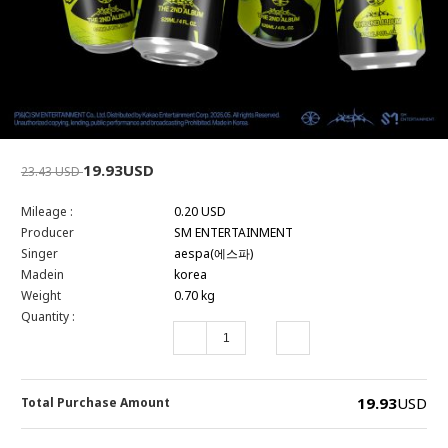
19.93USD
23.43 USD
Mileage :
0.20 USD
Producer
SM ENTERTAINMENT
Singer
aespa(에스파)
Madein
korea
Weight
0.70 kg
Quantity :
19.93
USD
Total Purchase Amount