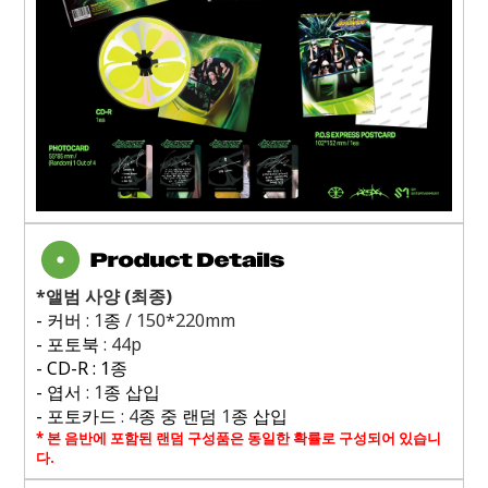
*
앨범 사양
(
최종
)
-
커버
: 1
종
/ 150*220mm
-
포토북
: 44p
- CD-R : 1
종
-
엽서
: 1
종 삽입
-
포토카드
: 4
종 중 랜덤
1
종 삽입
*
본 음반에 포함된 랜덤 구성품은 동일한 확률로 구성되어 있습니
다
.