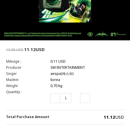
11.12USD
13.06 USD
Mileage :
0.11 USD
Producer
SM ENTERTAINMENT
Singer
aespa(에스파)
Madein
korea
Weight
0.70 kg
Quantity :
11.12
USD
Total Purchase Amount