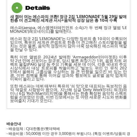
새 챕터 여는 에스파의 귀환
!
정규
2
집
‘LEMONADE’ 5
월
29
일 발매
한층 더 견고해진 세계관 서사
+
음악적 성장 담은 총
10
곡 수록
에스파
(aespa,
에스엠엔터테인먼트 소속
)
가 두 번째 정규 앨범
‘LE
MONADE’(
레모네이드
)
를 발매한다
.
에스파 정규
2
집
‘LEMONADE’
는 다양한 장르의 총
10
곡이 수록되어
있으며
,
특유의 세계관 콘셉트로 한층 더 견고해진 스토리텔링을 펼
치는 것은 물론
,
음악적 성장까지 담아 더욱 성숙해진 에스파의 색깔
을 만날 수 있다
.
특히 이번 앨범은
2024
년 발매한
‘Armageddon’(
아마겟돈
)
이후
약
2
년 만에 선보이는 정규로
,
당시 멜론 최장기간
1
위
,
음원 차트 퍼
펙트 올킬
(PAK)
달성 등 주요 기록을 세운 데 이어
,
각종 국내외 주요
시상식에서 대상 트로피를 싹쓸이하고
‘
빌보드 위민 인 뮤직
202
5’
에서 올해의 그룹상을 수상하는 등 큰 반향을 일으킨 바 있는 만
큼
,
이번 컴백을 통해 이어갈 성과와 행보에도 글로벌 음악 업계의
이목이 쏠리고 있다
.
또한 에스파는 데뷔 때부터 특유의
‘
쇠 맛
’
으로 대표되는 독보적인 음
악 색깔로 사랑받아 왔으며
,
지난해 싱글
‘Dirty Work’(
더티 워크
)
와
미니
6
집
‘Rich Man’(
리치맨
)
을 통해서는 한층 확장된 음악적 스펙트
럼을 선보였던 만큼
,
이번 신보에서는 또 어떤 새로운 시도와 변화를
보여줄지 기대가 모인다
.
배송안내
- 배송업체 : CJ대한통운/롯데택배
- 배송비용 : 50,000원 미만 경우 3,000원이 부됩니다. (특정 이벤트/상품의 경