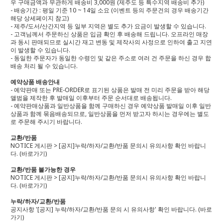
우 구매금액과 무관하게 배송비 3,000원 (제주도 등 특수지역 배송비 추가)
- 배송기간 : 평일 기준 10 ~ 14일 소요 (이벤트 등의 주문건의 경우 배송기간
해당 상세페이지 참고)
- 제주/도서/산간지역 등 일부 지역은 별도 추가 요금이 발생할 수 있습니다.
- 고객님께서 주문하신 상품은 입금 확인 후 배송해 드립니다. 오프라인 매장
과 동시 판매되므로 실시간 재고 변동 및 제작사의 사정으로 인하여 출고 지연
이 발생할 수 있습니다.
- 동일한 주문자가 동일한 수령인 및 같은 주소로 여러 건 주문을 하신 경우 합
배송 처리 될 수 있습니다.
예약상품 배송안내
- 예약판매 또는 PRE-ORDER로 표기된 상품은 발매 전 미리 주문을 받아 해당
앨범을 제작한 후 발매일 이후부터 주문 순서대로 배송됩니다.
- 예약판매상품과 일반상품을 함께 구매하신 경우 예약상품 발매일 이후 일반
상품과 함께 묶음배송되므로, 일반상품을 먼저 받고자 하시는 경우에는 별도
로 주문해 주시기 바랍니다.
교환/반품
NOTICE 게시판 > [공지]누락/하자/교환/반품 문의시 유의사항 확인 바랍니
다.
(바로가기)
교환/반품 불가능한 경우
NOTICE 게시판 > [공지]누락/하자/교환/반품 문의시 유의사항 확인 바랍니
다.
(바로가기)
누락/하자/교환/반품
공지사항 '[공지] 누락/하자/교환/반품 문의 시 유의사항' 확인 바랍니다.
(바로
가기)