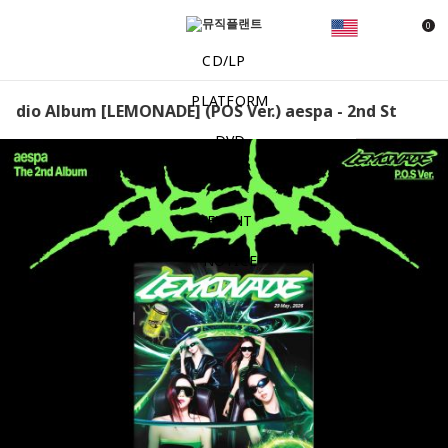
0
CD/LP
PLATFORM
tudio Album [LEMONADE] (POS Ver.) aespa - 2nd Studio A
DVD
MD
EVENT
NOTICE