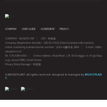
COMPANY
USER GUIDE
AGREEMENT
PRIVACY
COMPANY : MUSICPLANT
CEO : 박정원
Company Registration Number : 365-02-01652
[Check business information]
online marketing business license number : 2024-서울마포-3864
E-mail :
cs@m
usicplant.co.kr
Tel : 070-4789-0505
Online Address : MusicPlant | 3F, 18 Donggyo-ro 41-gil, Map
o-gu, Seoul 03982, South Korea
Privacy Policy Manager : 박정원
(c)MUSICPLANT. all rights reserved.
designed & managed by
MUSICPLAN
T.