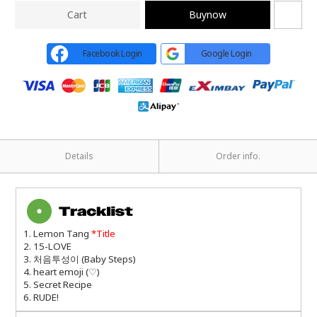
Cart
Buynow
Facebook Login
Google Login
Details
Order info.
1. Lemon Tang
*Title
2. 15-LOVE
3. 처음투성이 (Baby Steps)
4. heart emoji (♡)
5. Secret Recipe
6. RUDE!