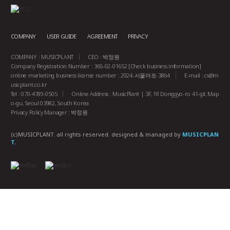
COMPANY
USER GUIDE
AGREEMENT
PRIVACY
COMPANY : MUSICPLANT
CEO : 박정원
Company Registration Number : 365-02-01652
[Check business information]
online marketing business license number : 2024-서울마포-3864
E-mail :
cs@m
usicplant.co.kr
Tel : 070-4789-0505
Online Address : MusicPlant | 3F, 18 Donggyo-ro 41-gil, Map
o-gu, Seoul 03982, South Korea
Privacy Policy Manager : 박정원
(c)MUSICPLANT. all rights reserved.
designed & managed by
MUSICPLAN
T.