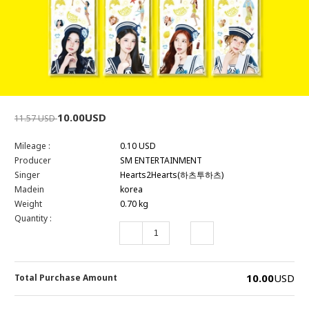
10.00USD
11.57 USD
Mileage :
0.10 USD
Producer
SM ENTERTAINMENT
Singer
Hearts2Hearts(하츠투하츠)
Madein
korea
Weight
0.70 kg
Quantity :
10.00
USD
Total Purchase Amount