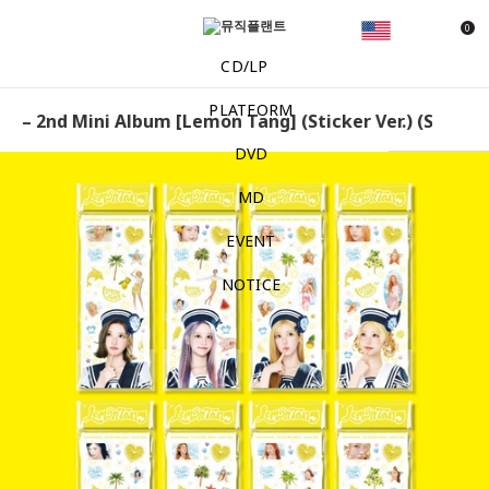
0
CD/LP
PLATFORM
 – 2nd Mini Album [Lemon Tang] (Sticker Ver.) (Smart A
DVD
MD
EVENT
NOTICE