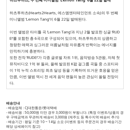
하츠투하츠(Hearts2Hearts, 에스엠엔터테인먼트 소속)의 두 번째
미니앨범 ‘Lemon Tang’이 6월 22일 발매된다.
이번 앨범은 타이틀 곡 ‘Lemon Tang’과 지난 2월 발표한 싱글 ‘RUD
E!’를 포함한 총 6곡으로 구성되어 있으며, 하츠투하츠의 상큼하고
청량한 매력과 싱그러운 여름날처럼 자유롭게 반짝이는 에너지를
만끽하기에 충분하다.
또한 전작 ‘RUDE!’가 각종 글로벌 차트 1위, 음악방송 5관왕, 자체 첫
뮤직비디오 1억 뷰 돌파, 올해 발표된 K팝 걸그룹 곡들 중 스포티파
이 1억 누적 스트리밍 최초 달성 등을 기록하며 뜨거운 호응을 얻은
만큼, 이번 앨범 역시 전 세계 음악 팬들의 높은 관심이 쏠릴 전망이
다.
배송안내
- 배송업체 : CJ대한통운/롯데택배
- 배송비용 : 50,000원 미만 경우 3,000원이 부됩니다. (특정 이벤트/상품의 경
우 구매금액과 무관하게 배송비 3,000원 (제주도 등 특수지역 배송비 추가)
- 배송기간 : 평일 기준 10 ~ 14일 소요 (이벤트 등의 주문건의 경우 배송기간
해당 상세페이지 참고)