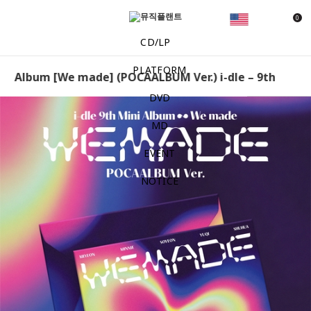
0
CD/LP
PLATFORM
ini Album [We made] (POCAALBUM Ver.) i-dle – 9th Mini
DVD
MD
EVENT
NOTICE