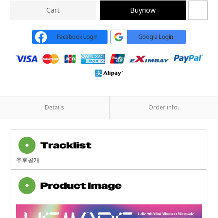
Cart
Buynow
Facebook Login
Google Login
Details
Order info.
추후공개