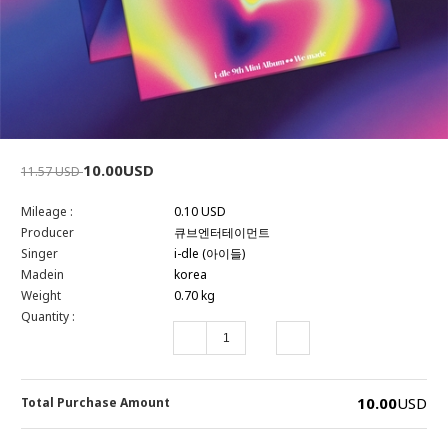
10.00USD
11.57 USD
Mileage :
0.10 USD
Producer
큐브엔터테이먼트
Singer
i-dle (아이들)
Madein
korea
Weight
0.70 kg
Quantity :
10.00
USD
Total Purchase Amount