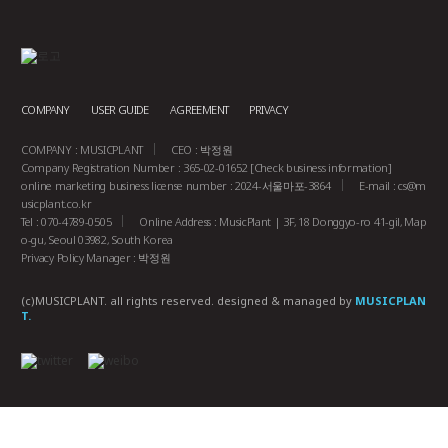
COMPANY
USER GUIDE
AGREEMENT
PRIVACY
COMPANY : MUSICPLANT
CEO : 박정원
Company Registration Number : 365-02-01652
[Check business information]
online marketing business license number : 2024-서울마포-3864
E-mail :
cs@m
usicplant.co.kr
Tel : 070-4789-0505
Online Address : MusicPlant | 3F, 18 Donggyo-ro 41-gil, Map
o-gu, Seoul 03982, South Korea
Privacy Policy Manager : 박정원
(c)MUSICPLANT. all rights reserved.
designed & managed by
MUSICPLAN
T.