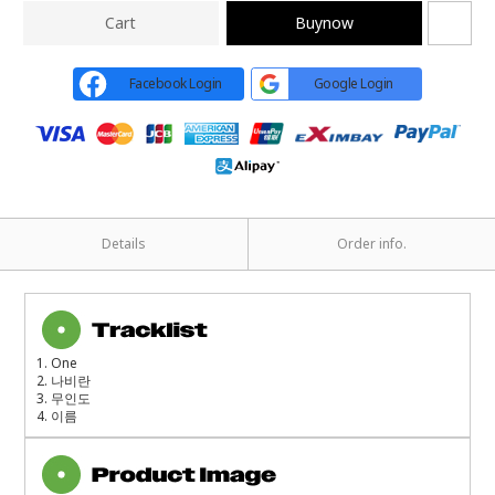
Cart
Buynow
Facebook Login
Google Login
Details
Order info.
1. One
2.
나비란
3.
무인도
4.
이름