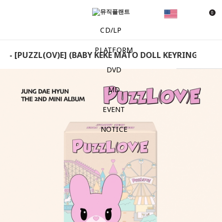
0
CD/LP
PLATFORM
 - [PUZZL(OV)E] (BABY KEKE MATO DOLL KEYRING VER.) D
DVD
MD
EVENT
NOTICE