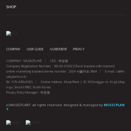
SHOP
COMPANY
USER GUIDE
AGREEMENT
PRIVACY
COMPANY : MUSICPLANT
CEO : 박정원
Company Registration Number : 365-02-01652
[Check business information]
online marketing business license number : 2024-서울마포-3864
E-mail :
cs@m
usicplant.co.kr
Tel : 070-4789-0505
Online Address : MusicPlant | 3F, 18 Donggyo-ro 41-gil, Map
o-gu, Seoul 03982, South Korea
Privacy Policy Manager : 박정원
(c)MUSICPLANT. all rights reserved.
designed & managed by
MUSICPLAN
T.