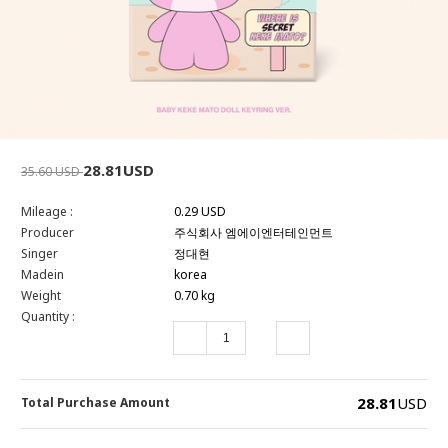
28.81USD
35.60 USD
Mileage :
0.29 USD
Producer
주식회사 엠에이엔터테인먼트
Singer
정대현
Madein
korea
Weight
0.70 kg
Quantity :
28.81
USD
Total Purchase Amount