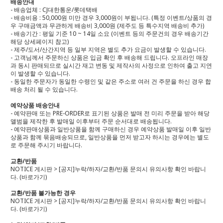
배송안내
- 배송업체 : CJ대한통운/롯데택배
- 배송비용 : 50,000원 미만 경우 3,000원이 부됩니다. (특정 이벤트/상품의 경
우 구매금액과 무관하게 배송비 3,000원 (제주도 등 특수지역 배송비 추가)
- 배송기간 : 평일 기준 10 ~ 14일 소요 (이벤트 등의 주문건의 경우 배송기간
해당 상세페이지 참고)
- 제주/도서/산간지역 등 일부 지역은 별도 추가 요금이 발생할 수 있습니다.
- 고객님께서 주문하신 상품은 입금 확인 후 배송해 드립니다. 오프라인 매장
과 동시 판매되므로 실시간 재고 변동 및 제작사의 사정으로 인하여 출고 지연
이 발생할 수 있습니다.
- 동일한 주문자가 동일한 수령인 및 같은 주소로 여러 건 주문을 하신 경우 합
배송 처리 될 수 있습니다.
예약상품 배송안내
- 예약판매 또는 PRE-ORDER로 표기된 상품은 발매 전 미리 주문을 받아 해당
앨범을 제작한 후 발매일 이후부터 주문 순서대로 배송됩니다.
- 예약판매상품과 일반상품을 함께 구매하신 경우 예약상품 발매일 이후 일반
상품과 함께 묶음배송되므로, 일반상품을 먼저 받고자 하시는 경우에는 별도
로 주문해 주시기 바랍니다.
교환/반품
NOTICE 게시판 > [공지]누락/하자/교환/반품 문의시 유의사항 확인 바랍니
다.
(바로가기)
교환/반품 불가능한 경우
NOTICE 게시판 > [공지]누락/하자/교환/반품 문의시 유의사항 확인 바랍니
다.
(바로가기)