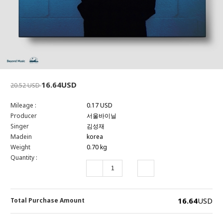
16.64USD
20.52 USD
Mileage :
0.17 USD
Producer
서울바이닐
Singer
김성재
Madein
korea
Weight
0.70 kg
Quantity :
16.64
USD
Total Purchase Amount