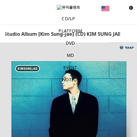
0
CD/LP
PLATFORM
 Studio Album [Kim Sung-jae] (CD) KIM SUNG JAE – Studi
DVD
MD
EVENT
NOTICE