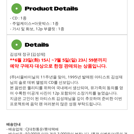
- CD : 1
종
-
주얼케이스
+
아웃박스
: 1
종
-
가사 및 화보
, 12p
부클릿
: 1
종
김성재 정규 [김성재]
**6월 23일(화) 15시 ~7월 5일(일) 23시 59분까지
예약 구매자 대상으로 한정 판매되는 상품입니다.
(주)서울바이닐의 11주년을 맞아, 1995년 발매된 아티스트 김성재
님의 솔로 데뷔 앨범의 CD를 선보입니다.
본 음반은 퀄리티를 위하여 국내에서 생산되며, 유가족의 동의를 얻
어 수록한 미공개 사진이 12p 포함되어 소장가치를 높였습니다.
지금은 고인이 된 아티스트 김성재님을 깊이 추모하며 준비한 이번
프로젝트에 음악 팬 여러분의 많은 성원
부탁드립니다.
배송안내
- 배송업체 : CJ대한통운/롯데택배
- 배송비용 : 50,000원 미만 경우 3,000원이 부됩니다. (특정 이벤트/상품의 경