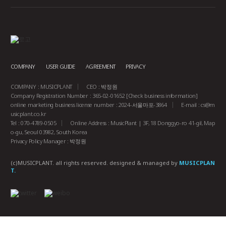
COMPANY
USER GUIDE
AGREEMENT
PRIVACY
COMPANY : MUSICPLANT
CEO : 박정원
Company Registration Number : 365-02-01652
[Check business information]
online marketing business license number : 2024-서울마포-3864
E-mail :
cs@m
usicplant.co.kr
Tel : 070-4789-0505
Online Address : MusicPlant | 3F, 18 Donggyo-ro 41-gil, Map
o-gu, Seoul 03982, South Korea
Privacy Policy Manager : 박정원
(c)MUSICPLANT. all rights reserved.
designed & managed by
MUSICPLAN
T.