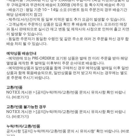
우 구매금액과 무관하게 배송비 3,000원 (제주도 등 특수지역 배송비 추가)
- 배송기간 : 평일 기준 10 ~ 14일 소요 (이벤트 등의 주문건의 경우 배송기간
해당 상세페이지 참고)
- 제주/도서/산간지역 등 일부 지역은 별도 추가 요금이 발생할 수 있습니다.
- 고객님께서 주문하신 상품은 입금 확인 후 배송해 드립니다. 오프라인 매장
과 동시 판매되므로 실시간 재고 변동 및 제작사의 사정으로 인하여 출고 지연
이 발생할 수 있습니다.
- 동일한 주문자가 동일한 수령인 및 같은 주소로 여러 건 주문을 하신 경우 합
배송 처리 될 수 있습니다.
예약상품 배송안내
- 예약판매 또는 PRE-ORDER로 표기된 상품은 발매 전 미리 주문을 받아 해당
앨범을 제작한 후 발매일 이후부터 주문 순서대로 배송됩니다.
- 예약판매상품과 일반상품을 함께 구매하신 경우 예약상품 발매일 이후 일반
상품과 함께 묶음배송되므로, 일반상품을 먼저 받고자 하시는 경우에는 별도
로 주문해 주시기 바랍니다.
교환/반품
NOTICE 게시판 > [공지]누락/하자/교환/반품 문의시 유의사항 확인 바랍니
다.
(바로가기)
교환/반품 불가능한 경우
NOTICE 게시판 > [공지]누락/하자/교환/반품 문의시 유의사항 확인 바랍니
다.
(바로가기)
누락/하자/교환/반품
공지사항 '[공지] 누락/하자/교환/반품 문의 시 유의사항' 확인 바랍니다.
(바로
가기)