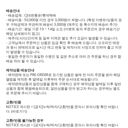
배송안내
- 배송업체 : CJ대한통운/롯데택배
- 배송비용 : 50,000원 미만 경우 3,000원이 부됩니다. (특정 이벤트/상품의 경
우 구매금액과 무관하게 배송비 3,000원 (제주도 등 특수지역 배송비 추가)
- 배송기간 : 평일 기준 10 ~ 14일 소요 (이벤트 등의 주문건의 경우 배송기간
해당 상세페이지 참고)
- 제주/도서/산간지역 등 일부 지역은 별도 추가 요금이 발생할 수 있습니다.
- 고객님께서 주문하신 상품은 입금 확인 후 배송해 드립니다. 오프라인 매장
과 동시 판매되므로 실시간 재고 변동 및 제작사의 사정으로 인하여 출고 지연
이 발생할 수 있습니다.
- 동일한 주문자가 동일한 수령인 및 같은 주소로 여러 건 주문을 하신 경우 합
배송 처리 될 수 있습니다.
예약상품 배송안내
- 예약판매 또는 PRE-ORDER로 표기된 상품은 발매 전 미리 주문을 받아 해당
앨범을 제작한 후 발매일 이후부터 주문 순서대로 배송됩니다.
- 예약판매상품과 일반상품을 함께 구매하신 경우 예약상품 발매일 이후 일반
상품과 함께 묶음배송되므로, 일반상품을 먼저 받고자 하시는 경우에는 별도
로 주문해 주시기 바랍니다.
교환/반품
NOTICE 게시판 > [공지]누락/하자/교환/반품 문의시 유의사항 확인 바랍니
다.
(바로가기)
교환/반품 불가능한 경우
NOTICE 게시판 > [공지]누락/하자/교환/반품 문의시 유의사항 확인 바랍니