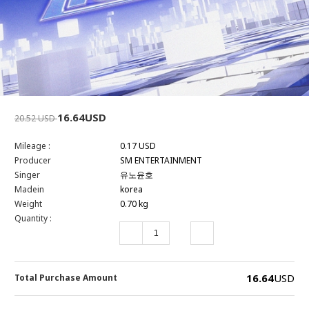
16.64USD
20.52 USD
Mileage :
0.17 USD
Producer
SM ENTERTAINMENT
Singer
유노윤호
Madein
korea
Weight
0.70 kg
Quantity :
16.64
USD
Total Purchase Amount