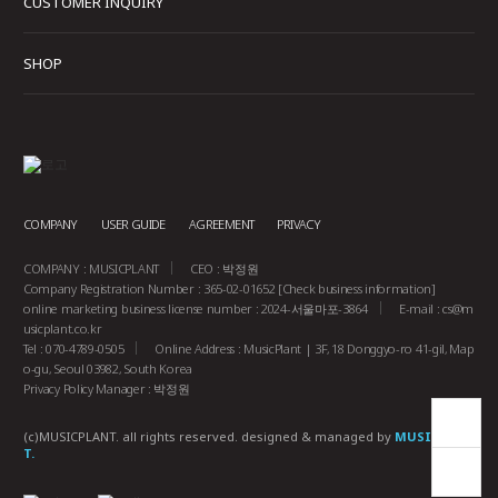
CUSTOMER INQUIRY
SHOP
COMPANY
USER GUIDE
AGREEMENT
PRIVACY
COMPANY : MUSICPLANT
CEO : 박정원
Company Registration Number : 365-02-01652
[Check business information]
online marketing business license number : 2024-서울마포-3864
E-mail :
cs@m
usicplant.co.kr
Tel : 070-4789-0505
Online Address : MusicPlant | 3F, 18 Donggyo-ro 41-gil, Map
o-gu, Seoul 03982, South Korea
Privacy Policy Manager : 박정원
(c)MUSICPLANT. all rights reserved.
designed & managed by
MUSICPLAN
T.