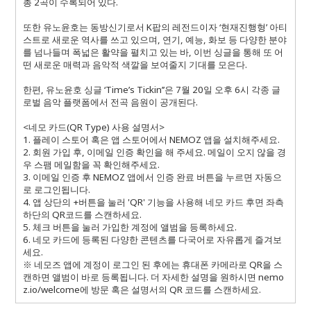
총 2곡이 수록되어 있다.
또한 유노윤호는 동방신기로서 K팝의 레전드이자 ‘현재진행형’ 아티
스트로 새로운 역사를 쓰고 있으며, 연기, 예능, 화보 등 다양한 분야
를 넘나들며 폭넓은 활약을 펼치고 있는 바, 이번 싱글을 통해 또 어
떤 새로운 매력과 음악적 색깔을 보여줄지 기대를 모은다.
한편, 유노윤호 싱글 ‘Time’s Tickin’’은 7월 20일 오후 6시 각종 글
로벌 음악 플랫폼에서 전곡 음원이 공개된다.
<네모 카드(QR Type) 사용 설명서>
1. 플레이 스토어 혹은 앱 스토어에서 NEMOZ 앱을 설치해주세요.
2. 회원 가입 후, 이메일 인증 확인을 해 주세요. 메일이 오지 않을 경
우 스팸 메일함을 꼭 확인해주세요.
3. 이메일 인증 후 NEMOZ 앱에서 인증 완료 버튼을 누르면 자동으
로 로그인됩니다.
4. 앱 상단의 +버튼을 눌러 'QR' 기능을 사용해 네모 카드 후면 좌측
하단의 QR코드를 스캔하세요.
5. 체크 버튼을 눌러 가입한 계정에 앨범을 등록하세요.
6. 네모 카드에 등록된 다양한 콘텐츠를 다국어로 자유롭게 즐겨보
세요.
※ 네모즈 앱에 계정이 로그인 된 후에는 휴대폰 카메라로 QR을 스
캔하면 앨범이 바로 등록됩니다. 더 자세한 설명을 원하시면 nemo
z.io/welcome에 방문 혹은 설명서의 QR 코드를 스캔하세요.