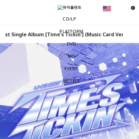
0
CD/LP
PLATFORM
st Single Album [Time's Tickin'] (Music Card Ver.) (Sma
DVD
MD
EVENT
NOTICE