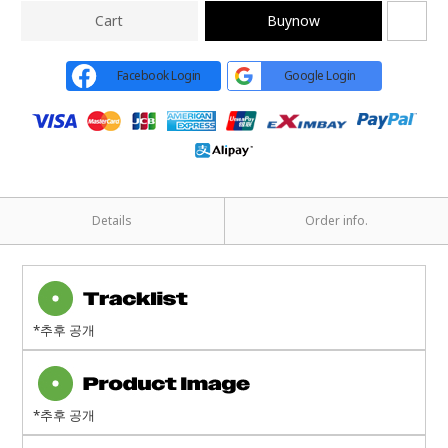
Cart
Buynow
Facebook Login
Google Login
Details
Order info.
*
추후 공개
*추후 공개