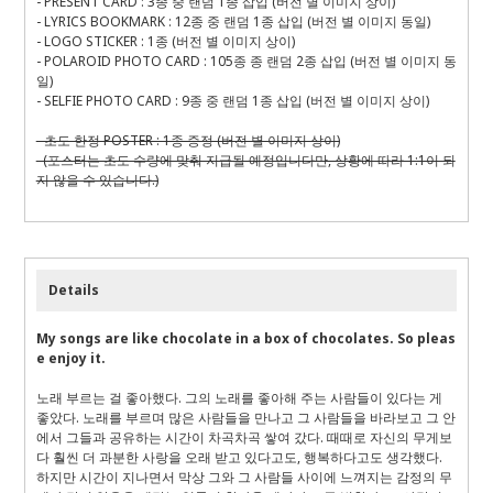
- PRESENT CARD : 3종 중 랜덤 1종 삽입 (버전 별 이미지 상이)
- LYRICS BOOKMARK : 12종 중 랜덤 1종 삽입 (버전 별 이미지 동일)
- LOGO STICKER : 1종 (버전 별 이미지 상이)
- POLAROID PHOTO CARD : 105종 종 랜덤 2종 삽입 (버전 별 이미지 동
일)
- SELFIE PHOTO CARD : 9종 중 랜덤 1종 삽입 (버전 별 이미지 상이)
- 초도 한정 POSTER : 1종 증정 (버전 별 이미지 상이)
(포스터는 초도 수량에 맞춰 지급될 예정입니다만, 상황에 따라 1:1이 되
지 않을 수 있습니다.)
Details
My songs are like chocolate in a box of chocolates. So pleas
e enjoy it.
노래 부르는 걸 좋아했다
.
그의 노래를 좋아해 주는 사람들이 있다는 게
좋았다
.
노래를 부르며 많은 사람들을 만나고 그 사람들을 바라보고 그 안
에서 그들과 공유하는 시간이 차곡차곡 쌓여 갔다
.
때때로 자신의 무게보
다 훨씬 더 과분한 사랑을 오래 받고 있다고도
,
행복하다고도 생각했다
.
하지만 시간이 지나면서 막상 그와 그 사람들 사이에 느껴지는 감정의 무