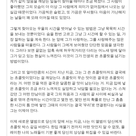
게가 같지 않음을 깨닫는 일들이 찾아올 때마다 조금 벅찼다
.
그 사람이
좋아했던 그의 모습이 더 이상 그 사람에게 의미가 없어짐에서 나오는 상
실감 때문이었다
.
가끔씩은 슬펐고
,
또 가끔은 무서웠다
.
마음이 가난해지
는 날들이 꽤 오래 이어질 때도 있었다
.
그렇게 찾아오는 우울의 시간을 벗어날 수 있는 방법은 그냥 묵묵히 시간
을 보내는 것뿐이었다
.
숨을 한번 고르고 그냥 그 시간에 할 수 있는 일
,
가
장 잘하는 일을 계속 한다
.
눈 앞에 그가 사랑하는
,
그를 사랑해주는 많은
사람들을 떠올린다
.
그 사람들이 그에게 보여줬던 단단한 믿음을 생각한
다
.
그러다 보면 끝없는 암흑 속에 허우적거리던 다리는 어느새 땅에 닿아
그가 딛고 있는 현실이 느껴진다
.
이것이 그가 인생의 쓴 초콜릿을 넘기는
방법이었다
.
그리고 또 얼마만큼의 시간이 지난 지금
,
그는 그 쓴 초콜릿마저도 결국에
는 초콜릿이었다는 걸 깨닫는다
.
초콜릿이 무슨 맛이든 결국은 초콜릿이
라는 거
.
어떤 것을 먹든 결국은 달콤한 끝 맛이 남는다는 거
.
지금 입에 넣
은 초콜릿이 조금 쓰다 느껴져도 실망하고 낙담할 필요는 없다는 거
.
스쳐
갔던 그 어떤 만남이든 결국 그의 처음과 그 사람의 끝 사이에 씨실과 날
줄로 엮여 존재하는 시간이었고 몇천 번
,
몇만 번의 확률로 만난 그 촘촘
한 시간의 틈 안에 쌓인 그때의 이야기는 결국 ‘우리’로 연결된다는 사실을
그는 이제야 안다
.
이제 새로운 앨범으로 당신의 앞에 서는 지금
,
나는 이 앨범이 당신에게
초콜릿 박스 같길 바란다
.
한입 깨물기 전까지 어떤 맛인지 알 수 없듯
,
플
레이한 나의 노래들이 기분 좋게 당신의 상상을 뒤집을 수 있길 바란다
.