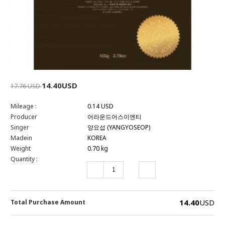
14.40USD
17.76 USD
Mileage :
0.14 USD
Producer
어라운드어스이엔티
Singer
양요섭 (YANGYOSEOP)
Madein
KOREA
Weight
0.70 kg
Quantity :
14.40
USD
Total Purchase Amount