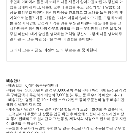
우연히 거리에서 들은 내 노래로 나를 새롭게 알아가길 바란다
.
당신의 아
침을 상쾌하게 하고
,
나른한 오후에 설렘을 주고
,
당신의 밤에 달콤한 상
상을 드리우길 바란다
.
당신의 마음을 건드리고 그 노래를 들은 당신이 옛
기억으로 눈물짓기를
,
가끔은 그래서 마음이 많이 아프기를
,
그렇게 노래
를 들으며 다양한 감정과 기억을 맛볼 수 있길 바란다
.
내 노래를 듣는 그
시간만큼은 당신과 나의 아무도 방해할 수 없는 우리만의 시간임을 알아
주길 바란다
.
내가 당신을 생각하는 것처럼 당신도 그렇게 나를 생각해주
길 바란다
.
그는 이런 생각을 하며 이 앨범을 준비했다
.
그래서 그는 지금도 여전히 노래 부르는 걸 좋아한다
.
배송안내
- 배송업체 : CJ대한통운/롯데택배
- 배송비용 : 50,000원 미만 경우 3,000원이 부됩니다. (특정 이벤트/상품의 경
우 구매금액과 무관하게 배송비 3,000원 (제주도 등 특수지역 배송비 추가)
- 배송기간 : 평일 기준 10 ~ 14일 소요 (이벤트 등의 주문건의 경우 배송기간
해당 상세페이지 참고)
- 제주/도서/산간지역 등 일부 지역은 별도 추가 요금이 발생할 수 있습니다.
- 고객님께서 주문하신 상품은 입금 확인 후 배송해 드립니다. 오프라인 매장
과 동시 판매되므로 실시간 재고 변동 및 제작사의 사정으로 인하여 출고 지연
이 발생할 수 있습니다.
- 동일한 주문자가 동일한 수령인 및 같은 주소로 여러 건 주문을 하신 경우 합
배송 처리 될 수 있습니다.