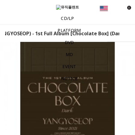
0
CD/LP
PLATFORM
GYOSEOP) - 1st Full Album [Chocolate Box] (Dark Ver.) Y
DVD
MD
EVENT
NOTICE