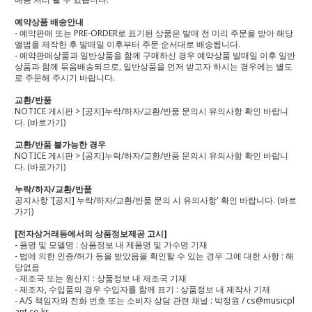
예약상품 배송안내
- 예약판매 또는 PRE-ORDER로 표기된 상품은 발매 전 미리 주문을 받아 해당
앨범을 제작한 후 발매일 이후부터 주문 순서대로 배송됩니다.
- 예약판매상품과 일반상품을 함께 구매하신 경우 예약상품 발매일 이후 일반
상품과 함께 묶음배송되므로, 일반상품을 먼저 받고자 하시는 경우에는 별도
로 주문해 주시기 바랍니다.
교환/반품
NOTICE 게시판 > [공지]누락/하자/교환/반품 문의시 유의사항 확인 바랍니
다.
(바로가기)
교환/반품 불가능한 경우
NOTICE 게시판 > [공지]누락/하자/교환/반품 문의시 유의사항 확인 바랍니
다.
(바로가기)
누락/하자/교환/반품
공지사항 '[공지] 누락/하자/교환/반품 문의 시 유의사항' 확인 바랍니다.
(바로
가기)
[전자상거래등에서의 상품정보제공 고시]
- 품명 및 모델명 : 상품정보 내 제품명 및 가수명 기재
- 법에 의한 인증/허가 등을 받았음을 확인할 수 있는 경우 그에 대한 사항 : 해
당없음
- 제조국 또는 원산지 : 상품정보 내 제조국 기재
- 제조자, 수입품의 경우 수입자를 함께 표기 : 상품정보 내 제작사 기재
- A/S 책임자와 전화 번호 또는 소비자 상담 관련 채널 : 박정원 / cs@musicpl
ant.co.kr