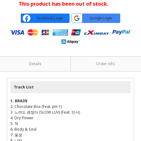
This product has been out of stock.
Facebook Login
Google Login
Details
Order info.
Track List
1. BRAIN
2. Chocolate Box (Feat. pH-1)
3. 느려도 괜찮아 (SLOW LUV) (Feat. 민서)
4. Dry Flower
5. 척
6. Body & Soul
7. 꽃샘
8. 나만