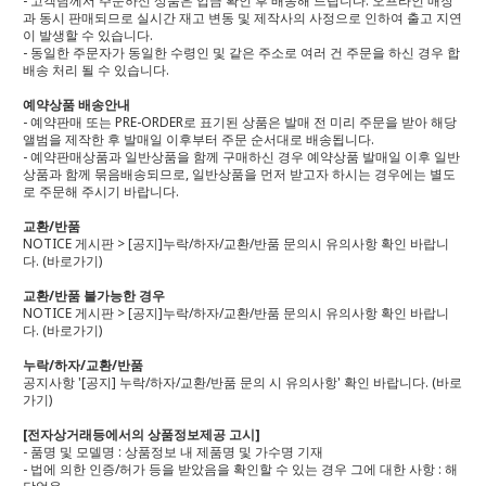
- 고객님께서 주문하신 상품은 입금 확인 후 배송해 드립니다. 오프라인 매장
과 동시 판매되므로 실시간 재고 변동 및 제작사의 사정으로 인하여 출고 지연
이 발생할 수 있습니다.
- 동일한 주문자가 동일한 수령인 및 같은 주소로 여러 건 주문을 하신 경우 합
배송 처리 될 수 있습니다.
예약상품 배송안내
- 예약판매 또는 PRE-ORDER로 표기된 상품은 발매 전 미리 주문을 받아 해당
앨범을 제작한 후 발매일 이후부터 주문 순서대로 배송됩니다.
- 예약판매상품과 일반상품을 함께 구매하신 경우 예약상품 발매일 이후 일반
상품과 함께 묶음배송되므로, 일반상품을 먼저 받고자 하시는 경우에는 별도
로 주문해 주시기 바랍니다.
교환/반품
NOTICE 게시판 > [공지]누락/하자/교환/반품 문의시 유의사항 확인 바랍니
다.
(바로가기)
교환/반품 불가능한 경우
NOTICE 게시판 > [공지]누락/하자/교환/반품 문의시 유의사항 확인 바랍니
다.
(바로가기)
누락/하자/교환/반품
공지사항 '[공지] 누락/하자/교환/반품 문의 시 유의사항' 확인 바랍니다.
(바로
가기)
[전자상거래등에서의 상품정보제공 고시]
- 품명 및 모델명 : 상품정보 내 제품명 및 가수명 기재
- 법에 의한 인증/허가 등을 받았음을 확인할 수 있는 경우 그에 대한 사항 : 해