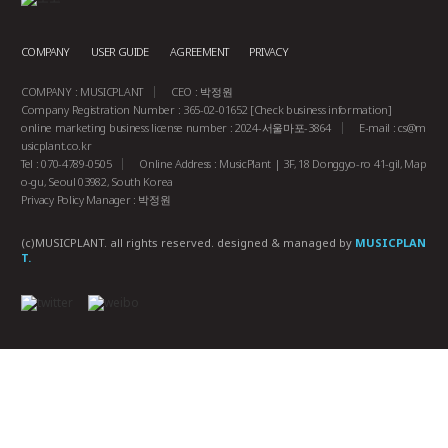
COMPANY
USER GUIDE
AGREEMENT
PRIVACY
COMPANY : MUSICPLANT
CEO : 박정원
Company Registration Number : 365-02-01652
[Check business information]
online marketing business license number : 2024-서울마포-3864
E-mail :
cs@m
usicplant.co.kr
Tel : 070-4789-0505
Online Address : MusicPlant | 3F, 18 Donggyo-ro 41-gil, Map
o-gu, Seoul 03982, South Korea
Privacy Policy Manager : 박정원
(c)MUSICPLANT. all rights reserved.
designed & managed by
MUSICPLAN
T.