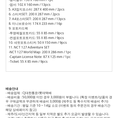
-엽서: 102 X 160 mm / 13pcs
5. A3접지포스터: 287 X 400 mm / 2pcs
6. 스티커SET: 200 X 287 mm / 2pcs
7. A4포스터SET: 200 X 287 mm / 13pcs
8. 미니브로슈어: 174 X 233 mm / 16p
9. 포토카드팩
-투명예절포토카드: 55 X 85 mm / 9pcs
-컨셉포토포토카드: 55 X 85 mm / 9pcs
10. 네컷포토스티커: 50 X 150 mm / 9pcs
11. NCT 127 Adventure SET
-NCT 127 World Map: 200 X 286 mm / 1pc
-Captain License Note: 87 X 125 mm / 1pc
-Ticket: 55 X 85 mm / 9pcs
배송안내
- 배송업체 : CJ대한통운/롯데택배
- 배송비용 : 50,000원 미만 경우 3,000원이 부됩니다. (특정 이벤트/상품의 경
우 구매금액과 무관하게 배송비 3,000원 (제주도 등 특수지역 배송비 추가)
- 배송기간 : 평일 기준 10 ~ 14일 소요 (이벤트 등의 주문건의 경우 배송기간
해당 상세페이지 참고)
- 제주/도서/산간지역 등 일부 지역은 별도 추가 요금이 발생할 수 있습니다.