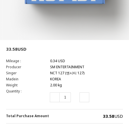
33.58USD
Mileage :
0.34 USD
Producer
SM ENTERTAINMENT
Singer
NCT 127 (엔시티 127)
Madein
KOREA
Weight
2.00 kg
Quantity :
33.58
USD
Total Purchase Amount